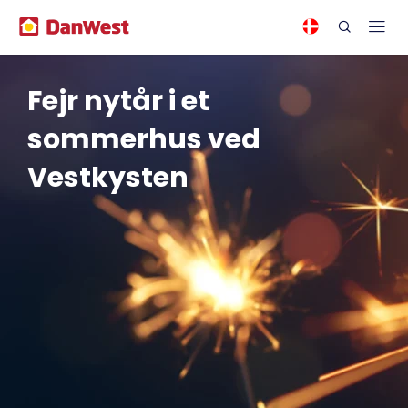
Fejr nytår i et
sommerhus ved
Vestkysten