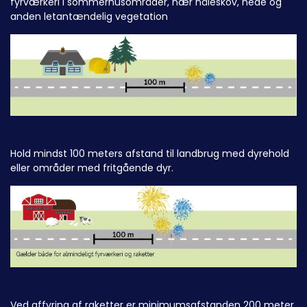
fyrværkeri i sommerhusområder, nær nåleskov, hede og
anden letantændelig vegetation
Hold mindst 100 meters afstand til landbrug med dyrehold
eller områder med fritgående dyr.
Ved affyring af raketter er minimumsafstanden 200 meter