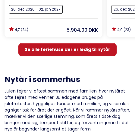
26. dec 2026 - 02. jan 2027
26. dec 202
5.904,00 DKK
4,7 (24)
4,9 (23)
Se alle feriehuse der er ledig til nytår
Nytår i sommerhus
Julen fejrer vi oftest sammen med familien, hvor nytåret
ofte fejres med venner. Juledagene bruges på
julefrokoster, hyggelige stunder med familien, og vi samles
og siger tak for året der er gået. Når vi rammer nytårsaften,
mærker vi den særlige stemning, som årets sidste dag
bringer med sig, tempoet skifter, og forventningerne til det
nye år begynder langsomt at tager form.