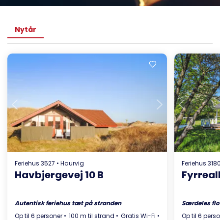
Nytår
Indlæser...
Feriehus 3527 • Haurvig
Feriehus 318
Havbjergevej 10 B
Fyrreall
Autentisk feriehus tæt på stranden
Særdeles flo
Op til 6 personer
100 m til strand
Gratis Wi-Fi
7,5 km til butik
Op til 6 pers