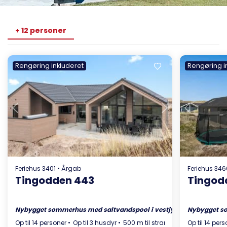
+ 12 personer
Rengøring inkluderet
Rengøring i
Indlæser...
Feriehus 3401 • Årgab
Feriehus 346
Tingodden 443
Tingod
Nybygget sommerhus med saltvandspool i vestjysk ferieidyl
Nybygget s
Op til 14 personer
Op til 3 husdyr
500 m til strand
Pool
Op til 14 per
Aktivitet