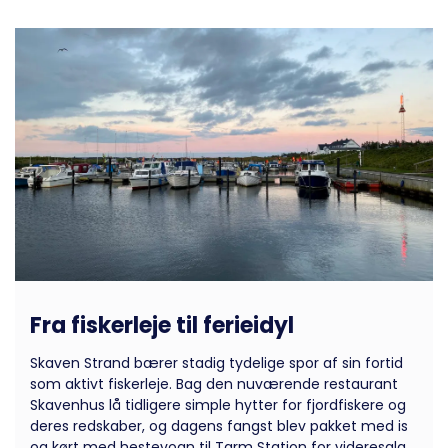
Fra fiskerleje til ferieidyl
Skaven Strand bærer stadig tydelige spor af sin fortid
som aktivt fiskerleje. Bag den nuværende restaurant
Skavenhus lå tidligere simple hytter for fjordfiskere og
deres redskaber, og dagens fangst blev pakket med is
og kørt med hestevogn til Tarm Station for videresalg.