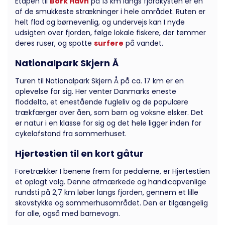
Etapen til
Bork Havn
på 13 km langs fjordkysten er en
af de smukkeste strækninger i hele området. Ruten er
helt flad og børnevenlig, og undervejs kan I nyde
udsigten over fjorden, følge lokale fiskere, der tømmer
deres ruser, og spotte
surfere
på vandet.
Nationalpark Skjern Å
Turen til Nationalpark Skjern Å på ca. 17 km er en
oplevelse for sig. Her venter Danmarks eneste
floddelta, et enestående fugleliv og de populære
trækfærger over åen, som børn og voksne elsker. Det
er natur i en klasse for sig og det hele ligger inden for
cykelafstand fra sommerhuset.
Hjertestien til en kort gåtur
Foretrækker I benene frem for pedalerne, er Hjertestien
et oplagt valg. Denne afmærkede og handicapvenlige
rundsti på 2,7 km løber langs fjorden, gennem et lille
skovstykke og sommerhusområdet. Den er tilgængelig
for alle, også med barnevogn.