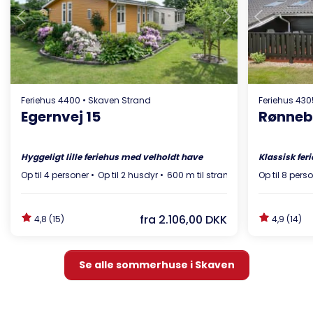
Indlæser...
Feriehus 4400 • Skaven Strand
Feriehus 430
Egernvej 15
Rønneb
Hyggeligt lille feriehus med velholdt have
Klassisk fe
Op til 4 personer
Op til 2 husdyr
600 m til strand
Gratis Wi-Fi
Op til 8 pers
4,
fra
2.106,00 DKK
4,8 (15)
4,9 (14)
Se alle sommerhuse i Skaven