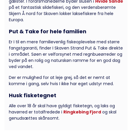
gæster. I forårsmånederne byder slusen i
Hvide Sande
på et fantastisk sildefiskeri, og den verdensberømte
Skjern Å nord for Skaven lokker laksefiskere fra hele
Europa.
Put & Take for hele familien
Er I til en mere familievenlig fiskeoplevelse med større
fangstgaranti, finder I Skaven Strand Put & Take direkte
i området. Søen er velforsynet med regnbueørreder og
byder på en rolig og naturskøn ramme for en god dag
ved vandet.
Der er mulighed for at leje grej, så det er nemt at
komme i gang, selv hvis I ikke har eget udstyr med.
Husk fisketegnet
Alle over 18 år skal have gyldigt fisketegn, og laks og
havørred er totalfredede i
Ringkøbing Fjord
og skal
genudsættes skånsomt.