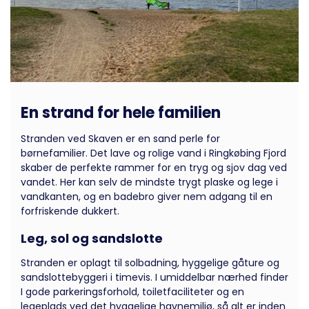
En strand for hele familien
Stranden ved Skaven er en sand perle for
børnefamilier. Det lave og rolige vand i Ringkøbing Fjord
skaber de perfekte rammer for en tryg og sjov dag ved
vandet. Her kan selv de mindste trygt plaske og lege i
vandkanten, og en badebro giver nem adgang til en
forfriskende dukkert.
Leg, sol og sandslotte
Stranden er oplagt til solbadning, hyggelige gåture og
sandslottebyggeri i timevis. I umiddelbar nærhed finder
I gode parkeringsforhold, toiletfaciliteter og en
legeplads ved det hyggelige havnemiljø, så alt er inden