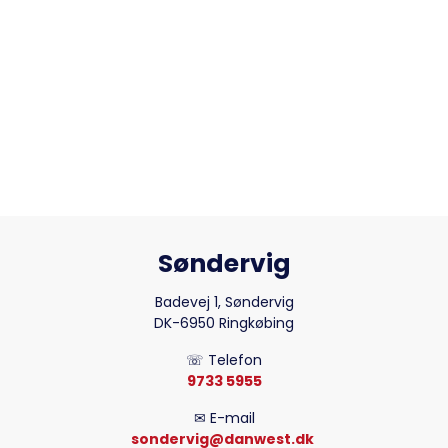
Søndervig
Badevej 1, Søndervig
DK-6950 Ringkøbing
☏ Telefon
9733 5955
✉ E-mail
sondervig@danwest.dk