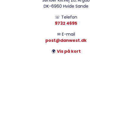
Sønder Klitvej 20, Årgab
DK-6960 Hvide Sande
☏ Telefon
9732 4695
✉ E-mail
post@danwest.dk
🌍
Vis på kort