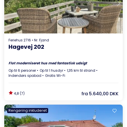
Indlæser...
Feriehus 2716 • Nr. Fjand
Hagevej 202
Flot moderniseret hus med fantastisk udsigt
Op til 6 personer
Op til 1 husdyr
1,35 km til strand
Indendørs spabad
Gratis Wi-Fi
fra
5.640,00 DKK
4,8 (7)
Rengøring inkluderet