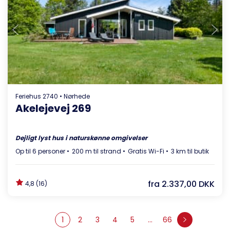
Indlæser...
Feriehus 2740 • Nørhede
Akelejevej 269
Dejligt lyst hus i naturskønne omgivelser
Op til 6 personer
200 m til strand
Gratis Wi-Fi
3 km til butik
fra
2.337,00 DKK
4,8 (16)
1
2
3
4
5
...
66