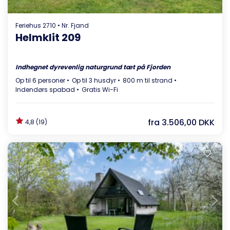
Feriehus 2710 • Nr. Fjand
Helmklit 209
Indhegnet dyrevenlig naturgrund tæt på Fjorden
Op til 6 personer
Op til 3 husdyr
800 m til strand
Indendørs spabad
Gratis Wi-Fi
fra
3.506,00 DKK
4,8 (19)
Indlæser...