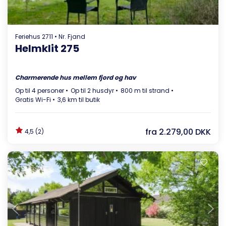
Feriehus 2711 • Nr. Fjand
Helmklit 275
Charmerende hus mellem fjord og hav
Op til 4 personer
Op til 2 husdyr
800 m til strand
Gratis Wi-Fi
3,6 km til butik
fra
2.279,00 DKK
4,5 (2)
Indlæser...