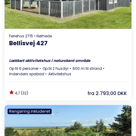
Feriehus 2715 • Nørhede
Bellisvej 427
Lækkert aktivitetshus i naturskønt område
Op til 6 personer
Op til 2 husdyr
600 m til strand
Indendørs spabad
Aktivitetshus
fra
2.793,00 DKK
4,7 (32)
Rengøring inkluderet