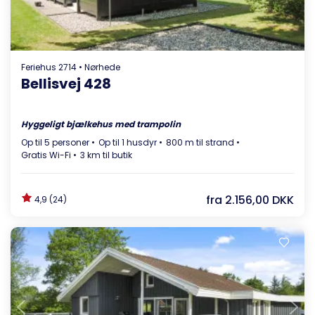
Feriehus 2714 • Nørhede
Bellisvej 428
Hyggeligt bjælkehus med trampolin
Op til 5 personer
Op til 1 husdyr
800 m til strand
Gratis Wi-Fi
3 km til butik
fra
2.156,00 DKK
4,9 (24)
Indlæser...