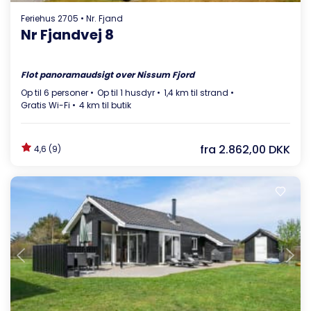
Feriehus 2705 • Nr. Fjand
Nr Fjandvej 8
Flot panoramaudsigt over Nissum Fjord
Op til 6 personer
Op til 1 husdyr
1,4 km til strand
Gratis Wi-Fi
4 km til butik
fra
2.862,00 DKK
4,6 (9)
Indlæser...