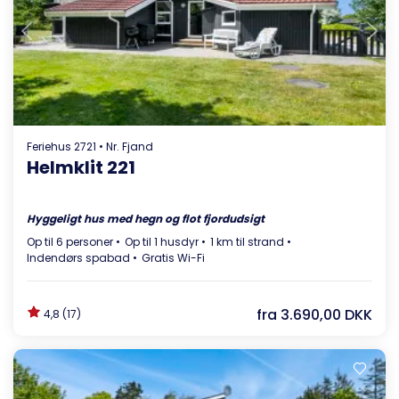
Indlæser...
Feriehus 2721 • Nr. Fjand
Helmklit 221
Hyggeligt hus med hegn og flot fjordudsigt
Op til 6 personer
Op til 1 husdyr
1 km til strand
Indendørs spabad
Gratis Wi-Fi
fra
3.690,00 DKK
4,8 (17)