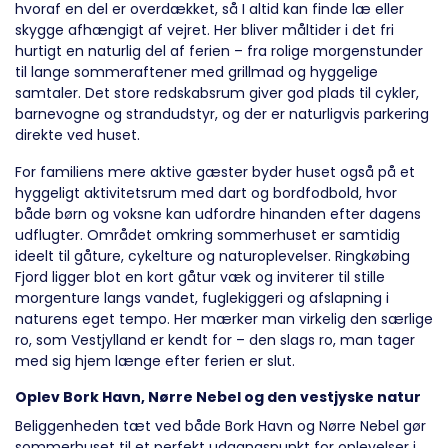
hvoraf en del er overdækket, så I altid kan finde læ eller
skygge afhængigt af vejret. Her bliver måltider i det fri
hurtigt en naturlig del af ferien – fra rolige morgenstunder
til lange sommeraftener med grillmad og hyggelige
samtaler. Det store redskabsrum giver god plads til cykler,
barnevogne og strandudstyr, og der er naturligvis parkering
direkte ved huset.
For familiens mere aktive gæster byder huset også på et
hyggeligt aktivitetsrum med dart og bordfodbold, hvor
både børn og voksne kan udfordre hinanden efter dagens
udflugter. Området omkring sommerhuset er samtidig
ideelt til gåture, cykelture og naturoplevelser. Ringkøbing
Fjord ligger blot en kort gåtur væk og inviterer til stille
morgenture langs vandet, fuglekiggeri og afslapning i
naturens eget tempo. Her mærker man virkelig den særlige
ro, som Vestjylland er kendt for – den slags ro, man tager
med sig hjem længe efter ferien er slut.
Oplev Bork Havn, Nørre Nebel og den vestjyske natur
Beliggenheden tæt ved både Bork Havn og Nørre Nebel gør
sommerhuset til et perfekt udgangspunkt for oplevelser i