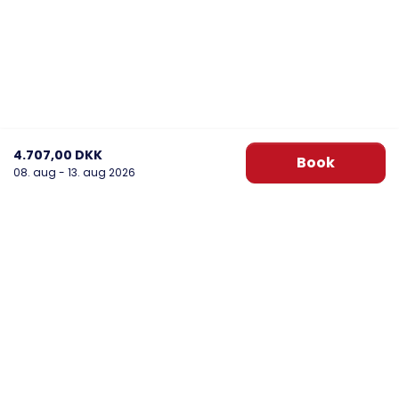
4.707,00 DKK
Book
08. aug - 13. aug 2026
DanWest Årgab
Sønder Klitvej 20, Årgab
6960 Hvide Sande
post@danwest.dk
+45 9732 4695