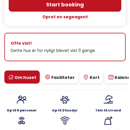
Start booking
Opret en søgeagent
Ofte vist!
Dette hus er for nyligt blevet vist 11 gange.
Om huset
Faciliteter
Kort
Kalen
Op til 6 personer
Op til 2 husdyr
1 km til strand