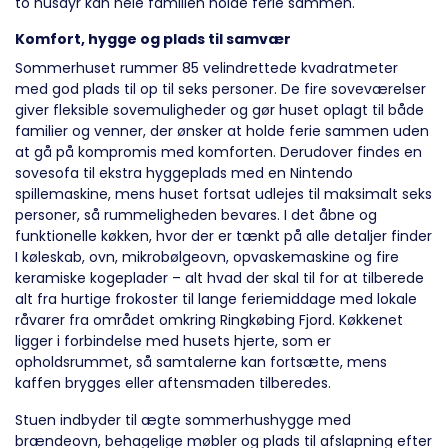
to husdyr kan hele familien holde ferie sammen.
Komfort, hygge og plads til samvær
Sommerhuset rummer 85 velindrettede kvadratmeter
med god plads til op til seks personer. De fire soveværelser
giver fleksible sovemuligheder og gør huset oplagt til både
familier og venner, der ønsker at holde ferie sammen uden
at gå på kompromis med komforten. Derudover findes en
sovesofa til ekstra hyggeplads med en Nintendo
spillemaskine, mens huset fortsat udlejes til maksimalt seks
personer, så rummeligheden bevares. I det åbne og
funktionelle køkken, hvor der er tænkt på alle detaljer finder
I køleskab, ovn, mikrobølgeovn, opvaskemaskine og fire
keramiske kogeplader – alt hvad der skal til for at tilberede
alt fra hurtige frokoster til lange feriemiddage med lokale
råvarer fra området omkring Ringkøbing Fjord. Køkkenet
ligger i forbindelse med husets hjerte, som er
opholdsrummet, så samtalerne kan fortsætte, mens
kaffen brygges eller aftensmaden tilberedes.
Stuen indbyder til ægte sommerhushygge med
brændeovn, behagelige møbler og plads til afslapning efter