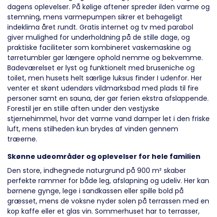
dagens oplevelser. På kølige aftener spreder ilden varme og
stemning, mens varmepumpen sikrer et behageligt
indeklima året rundt. Gratis internet og tv med parabol
giver mulighed for underholdning på de stille dage, og
praktiske faciliteter som kombineret vaskemaskine og
tørretumbler gør længere ophold nemme og bekvemme.
Badeværelset er lyst og funktionelt med bruseniche og
toilet, men husets helt særlige luksus finder I udenfor. Her
venter et skønt udendørs vildmarksbad med plads til fire
personer samt en sauna, der gør ferien ekstra afslappende.
Forestil jer en stille aften under den vestjyske
stjernehimmel, hvor det varme vand damper let i den friske
luft, mens stilheden kun brydes af vinden gennem
træerne.
Skønne udeområder og oplevelser for hele familien
Den store, indhegnede naturgrund på 900 m² skaber
perfekte rammer for både leg, afslapning og udeliv. Her kan
børnene gynge, lege i sandkassen eller spille bold på
græsset, mens de voksne nyder solen på terrassen med en
kop kaffe eller et glas vin. Sommerhuset har to terrasser,