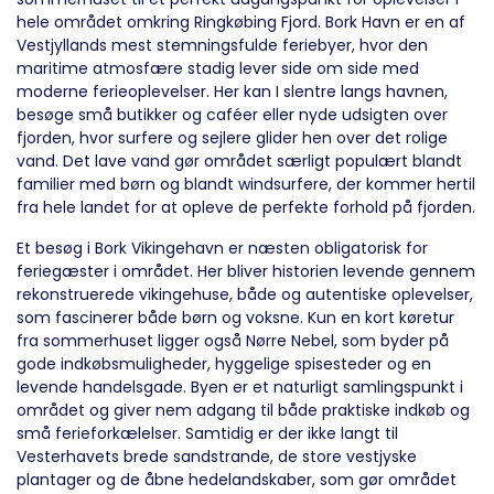
hele området omkring Ringkøbing Fjord. Bork Havn er en af
Vestjyllands mest stemningsfulde feriebyer, hvor den
maritime atmosfære stadig lever side om side med
moderne ferieoplevelser. Her kan I slentre langs havnen,
besøge små butikker og caféer eller nyde udsigten over
fjorden, hvor surfere og sejlere glider hen over det rolige
vand. Det lave vand gør området særligt populært blandt
familier med børn og blandt windsurfere, der kommer hertil
fra hele landet for at opleve de perfekte forhold på fjorden.
Et besøg i Bork Vikingehavn er næsten obligatorisk for
feriegæster i området. Her bliver historien levende gennem
rekonstruerede vikingehuse, både og autentiske oplevelser,
som fascinerer både børn og voksne. Kun en kort køretur
fra sommerhuset ligger også Nørre Nebel, som byder på
gode indkøbsmuligheder, hyggelige spisesteder og en
levende handelsgade. Byen er et naturligt samlingspunkt i
området og giver nem adgang til både praktiske indkøb og
små ferieforkælelser. Samtidig er der ikke langt til
Vesterhavets brede sandstrande, de store vestjyske
plantager og de åbne hedelandskaber, som gør området