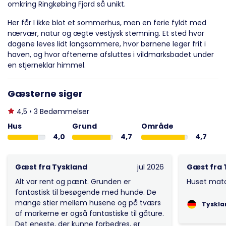
omkring Ringkøbing Fjord så unikt.
Her får I ikke blot et sommerhus, men en ferie fyldt med
nærvær, natur og ægte vestjysk stemning. Et sted hvor
dagene leves lidt langsommere, hvor børnene leger frit i
haven, og hvor aftenerne afsluttes i vildmarksbadet under
en stjerneklar himmel.
Gæsterne siger
4,5 • 3 Bedømmelser
Hus
Grund
Område
4,0
4,7
4,7
Gæst fra Tyskland
jul 2026
Gæst fra 
Alt var rent og pænt. Grunden er
Huset matc
fantastisk til besøgende med hunde. De
mange stier mellem husene og på tværs
Tyskla
af markerne er også fantastiske til gåture.
Det eneste, der kunne forbedres, er