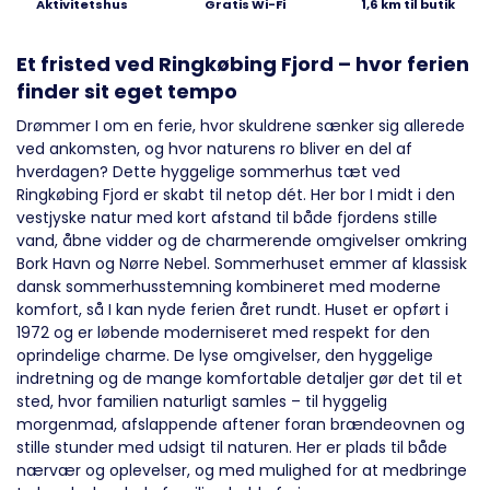
Aktivitetshus
Gratis Wi-Fi
1,6 km til butik
Et fristed ved Ringkøbing Fjord – hvor ferien
finder sit eget tempo
Drømmer I om en ferie, hvor skuldrene sænker sig allerede
ved ankomsten, og hvor naturens ro bliver en del af
hverdagen? Dette hyggelige sommerhus tæt ved
Ringkøbing Fjord er skabt til netop dét. Her bor I midt i den
vestjyske natur med kort afstand til både fjordens stille
vand, åbne vidder og de charmerende omgivelser omkring
Bork Havn og Nørre Nebel. Sommerhuset emmer af klassisk
dansk sommerhusstemning kombineret med moderne
komfort, så I kan nyde ferien året rundt. Huset er opført i
1972 og er løbende moderniseret med respekt for den
oprindelige charme. De lyse omgivelser, den hyggelige
indretning og de mange komfortable detaljer gør det til et
sted, hvor familien naturligt samles – til hyggelig
morgenmad, afslappende aftener foran brændeovnen og
stille stunder med udsigt til naturen. Her er plads til både
nærvær og oplevelser, og med mulighed for at medbringe