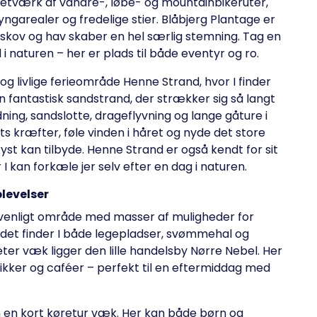
t netværk af vandre-, løbe- og mountainbikeruter,
ngarealer og fredelige stier. Blåbjerg Plantage er
f skov og hav skaber en hel særlig stemning. Tag en
i naturen – her er plads til både eventyr og ro.
g livlige ferieområde Henne Strand, hvor I finder
n fantastisk sandstrand, der strækker sig så langt
dning, sandslotte, drageflyvning og lange gåture i
 kræfter, føle vinden i håret og nyde det store
t kan tilbyde. Henne Strand er også kendt for sit
I kan forkæle jer selv efter en dag i naturen.
levelser
ievenligt område med masser af muligheder for
det finder I både legepladser, svømmehal og
ter væk ligger den lille handelsby Nørre Nebel. Her
ikker og caféer – perfekt til en eftermiddag med
kun en kort køretur væk. Her kan både børn og