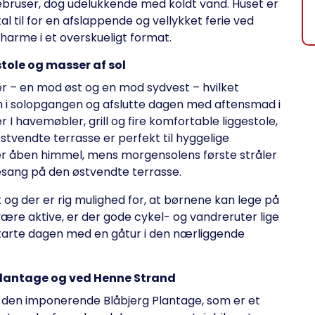
bruser, dog udelukkende med koldt vand. Huset er
l til for en afslappende og vellykket ferie ved
harme i et overskueligt format.
stole og masser af sol
ser – en mod øst og en mod sydvest – hvilket
n i solopgangen og afslutte dagen med aftensmad i
I havemøbler, grill og fire komfortable liggestole,
stvendte terrasse er perfekt til hyggelige
r åben himmel, mens morgensolens første stråler
esang på den østvendte terrasse.
 og der er rig mulighed for, at børnene kan lege på
være aktive, er der gode cykel- og vandreruter lige
tarte dagen med en gåtur i den nærliggende
 Plantage og ved Henne Strand
l den imponerende Blåbjerg Plantage, som er et