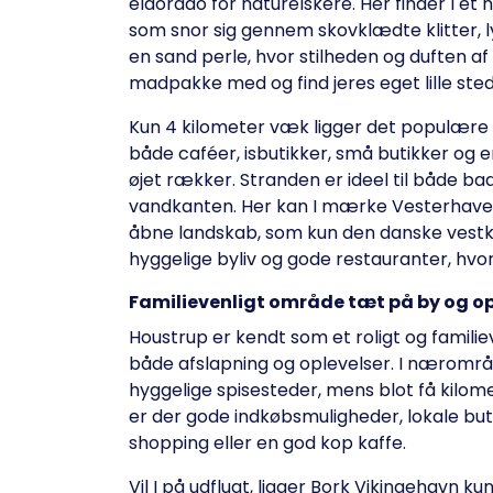
eldorado for naturelskere. Her finder I e
som snor sig gennem skovklædte klitter, ly
en sand perle, hvor stilheden og duften a
madpakke med og find jeres eget lille sted 
Kun 4 kilometer væk ligger det populære o
både caféer, isbutikker, små butikker og e
øjet rækker. Stranden er ideel til både ba
vandkanten. Her kan I mærke Vesterhavets
åbne landskab, som kun den danske vestkys
hyggelige byliv og gode restauranter, hvor 
Familievenligt område tæt på by og op
Houstrup er kendt som et roligt og famil
både afslapning og oplevelser. I nærområ
hyggelige spisesteder, mens blot få kilome
er der gode indkøbsmuligheder, lokale but
shopping eller en god kop kaffe.
Vil I på udflugt, ligger Bork Vikingehavn 