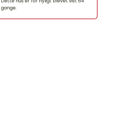
Dette hus er for nyligt blevet vist 64
gange.