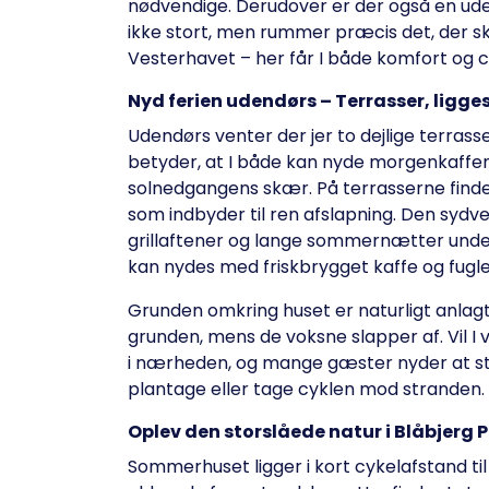
nødvendige. Derudover er der også en ude
ikke stort, men rummer præcis det, der ska
Vesterhavet – her får I både komfort og c
Nyd ferien udendørs – Terrasser, ligge
Udendørs venter der jer to dejlige terras
betyder, at I både kan nyde morgenkaffe
solnedgangens skær. På terrasserne finder 
som indbyder til ren afslapning. Den sydve
grillaftener og lange sommernætter unde
kan nydes med friskbrygget kaffe og fugl
Grunden omkring huset er naturligt anlagt
grunden, mens de voksne slapper af. Vil I 
i nærheden, og mange gæster nyder at s
plantage eller tage cyklen mod stranden.
Oplev den storslåede natur i Blåbjerg
Sommerhuset ligger i kort cykelafstand ti