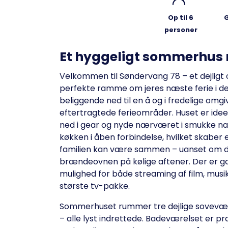
Op til 6
G
personer
Et hyggeligt sommerhus 
Velkommen til Søndervang 78 – et dejli
perfekte ramme om jeres næste ferie i det 
beliggende ned til en å og i fredelige omg
eftertragtede ferieområder. Huset er ideelt
ned i gear og nyde nærværet i smukke nat
køkken i åben forbindelse, hvilket skabe
familien kan være sammen – uanset om de
brændeovnen på kølige aftener. Der er god
mulighed for både streaming af film, mus
største tv-pakke.
Sommerhuset rummer tre dejlige sovevær
– alle lyst indrettede. Badeværelset er pr