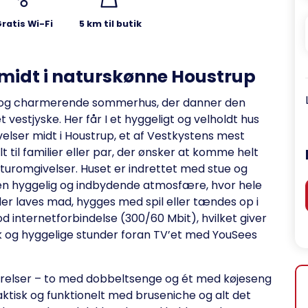
ratis Wi-Fi
5 km til butik
midt i naturskønne Houstrup
gt og charmerende sommerhus, der danner den
vestjyske. Her får I et hyggeligt og velholdt hus
ivelser midt i Houstrup, et af Vestkystens mest
 til familier eller par, der ønsker at komme helt
uromgivelser. Huset er indrettet med stue og
r en hyggelig og indbydende atmosfære, hvor hele
r laves mad, hygges med spil eller tændes op i
 internetforbindelse (300/60 Mbit), hvilket giver
ik og hyggelige stunder foran TV’et med YouSees
elser – to med dobbeltsenge og ét med køjeseng
aktisk og funktionelt med bruseniche og alt det