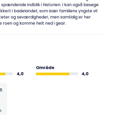
 spændende indblik i historien. I kan også besøge
kkert i badelandet, som især familiens yngste vil
iteter og seværdigheder, men samtidig er her
ke roen og komme helt ned i gear.
Område
4,0
4,0
26
n