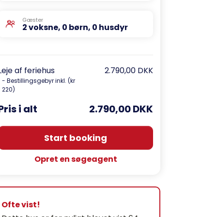
Gæster
2 voksne, 0 børn, 0 husdyr
Leje af feriehus
2.790,00 DKK
- Bestillingsgebyr inkl. (kr
220)
Pris i alt
2.790,00 DKK
Start booking
Opret en søgeagent
Ofte vist!