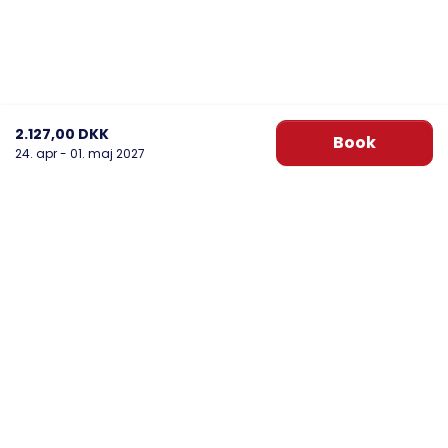
2.127,00 DKK
Book
24. apr - 01. maj 2027
DanWest Årgab
Sønder Klitvej 20, Årgab
6960 Hvide Sande
post@danwest.dk
+45 9732 4695