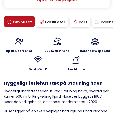
Opret en søgeagent
Om huset
Faciliteter
Kort
Kalen
Op til 4 personer
500 m til strand
Indendørs spabad
Gratis Wi-Fi
1 km til butik
Hyggeligt feriehus tæt på Stauning havn
Hyggeligt indrettet feriehus ved Stauning havn, hvorfra der
kun er 500 m til Ringkøbing Fjord. Huset er bygget i 1967,
løbende vedligeholdt, og senest moderniseret i 2020.
Huset ligger på en skøn velplejet naturgrund i naturskønne