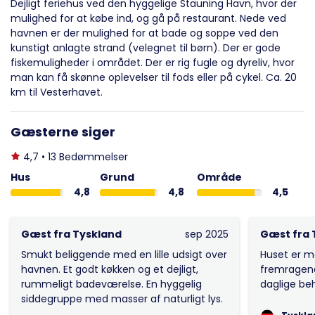
Dejligt feriehus ved den hyggelige Stauning Havn, hvor der
mulighed for at købe ind, og gå på restaurant. Nede ved
havnen er der mulighed for at bade og soppe ved den
kunstigt anlagte strand (velegnet til børn). Der er gode
fiskemuligheder i området. Der er rig fugle og dyreliv, hvor
man kan få skønne oplevelser til fods eller på cykel. Ca. 20
km til Vesterhavet.
Gæsterne siger
4,7 • 13 Bedømmelser
Hus
Grund
Område
4,8
4,8
4,5
Gæst fra Tyskland
sep 2025
Gæst fra 
Smukt beliggende med en lille udsigt over
Huset er m
havnen. Et godt køkken og et dejligt,
fremragende
rummeligt badeværelse. En hyggelig
daglige be
siddegruppe med masser af naturligt lys.