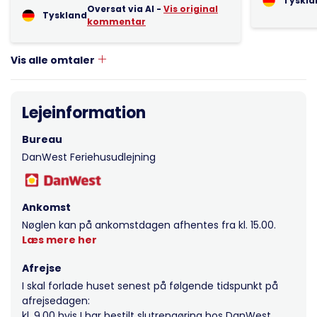
Tyskla
Oversat via AI -
Vis original
Tyskland
kommentar
Vis alle omtaler
Lejeinformation
Bureau
DanWest Feriehusudlejning
Ankomst
Nøglen kan på ankomstdagen afhentes fra kl. 15.00.
Læs mere her
Afrejse
I skal forlade huset senest på følgende tidspunkt på
afrejsedagen:
kl. 9.00 hvis I har bestilt slutrengøring hos DanWest