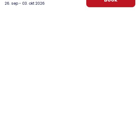
26. sep - 03. okt 2026
DanWest Årgab
Sønder Klitvej 20, Årgab
6960 Hvide Sande
post@danwest.dk
+45 9732 4695
Se vores Facebook
Se vores Instagram
Nyhedsbrev