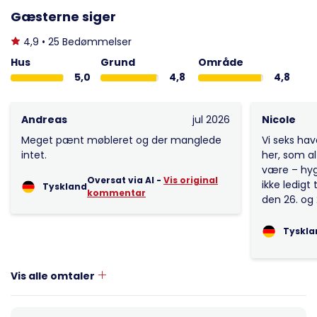
Gæsterne siger
4,9 • 25 Bedømmelser
Hus
Grund
Område
5,0
4,8
4,8
Andreas
jul 2026
Nicole
Meget pænt møbleret og der manglede
Vi seks hav
intet.
her, som al
være – hyg
Oversat via AI -
Vis original
ikke ledigt 
Tyskland
kommentar
den 26. og 
Tyskla
Vis alle omtaler