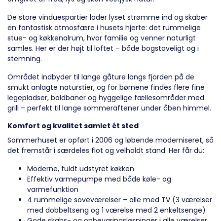
De store vinduespartier lader lyset strømme ind og skaber
en fantastisk atmosfære i husets hjerte: det rummelige
stue- og køkkenalrum, hvor familie og venner naturligt
samles. Her er der højt til loftet – både bogstaveligt og i
stemning.
Området indbyder til lange gåture langs fjorden på de
smukt anlagte naturstier, og for børnene findes flere fine
legepladser, boldbaner og hyggelige fællesområder med
grill – perfekt til lange sommeraftener under åben himmel.
Komfort og kvalitet samlet ét sted
Sommerhuset er opført i 2006 og løbende moderniseret, så
det fremstår i særdeles flot og velholdt stand. Her får du:
Moderne, fuldt udstyret køkken
Effektiv varmepumpe med både køle- og
varmefunktion
4 rummelige soveværelser – alle med TV (3 værelser
med dobbeltseng og 1 værelse med 2 enkeltsenge)
Gode skabs- og opbevaringsløsninger i alle værelser