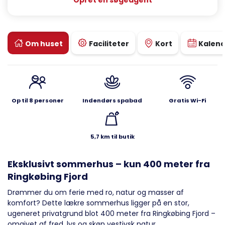
Opret en søgeagent
Om huset
Faciliteter
Kort
Kalen
Op til 8 personer
Indendørs spabad
Gratis Wi-Fi
5,7 km til butik
Eksklusivt sommerhus – kun 400 meter fra
Ringkøbing Fjord
Drømmer du om ferie med ro, natur og masser af
komfort? Dette lækre sommerhus ligger på en stor,
ugeneret privatgrund blot 400 meter fra Ringkøbing Fjord –
omgivet af fred, lys og skøn vestjysk natur.