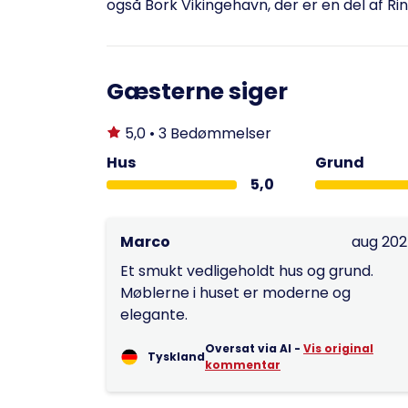
også Bork Vikingehavn, der er en del af R
Gæsterne siger
5,0 • 3 Bedømmelser
Hus
Grund
5,0
Marco
aug 20
Et smukt vedligeholdt hus og grund.
Møblerne i huset er moderne og
elegante.
Oversat via AI -
Vis original
Tyskland
kommentar