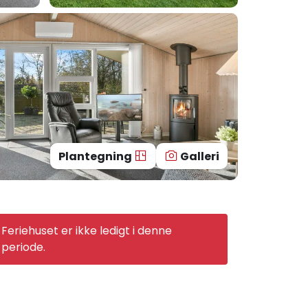
Plantegning
Galleri
Feriehuset er ikke ledigt i denne
periode.