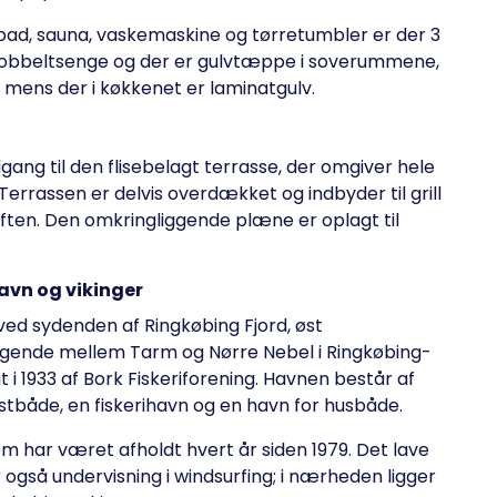
d, sauna, vaskemaskine og tørretumbler er der 3
dobbeltsenge og der er gulvtæppe i soverummene,
, mens der i køkkenet er laminatgulv.
gang til den flisebelagt terrasse, der omgiver hele
errassen er delvis overdækket og indbyder til grill
en. Den omkringliggende plæne er oplagt til
avn og vikinger
 ved sydenden af Ringkøbing Fjord, øst
liggende mellem Tarm og Nørre Nebel i Ringkøbing-
i 1933 af Bork Fiskeriforening. Havnen består af
ystbåde, en fiskerihavn og en havn for husbåde.
om har været afholdt hvert år siden 1979. Det lave
r også undervisning i windsurfing; i nærheden ligger