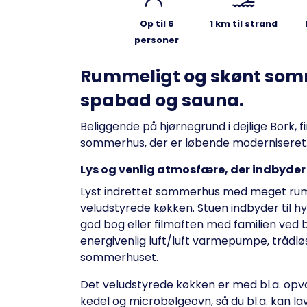
Op til 6
1 km til strand
personer
Rummeligt og skønt som
spabad og sauna.
Beliggende på hjørnegrund i dejlige Bork, 
sommerhus, der er løbende moderniseret
Lys og venlig atmosfære, der indbyder 
Lyst indrettet sommerhus med meget rumme
veludstyrede køkken. Stuen indbyder til hy
god bog eller filmaften med familien v
energivenlig luft/luft varmepumpe, trådl
sommerhuset.
Det veludstyrede køkken er med bl.a. opvas
kedel og microbølgeovn, så du bl.a. kan la