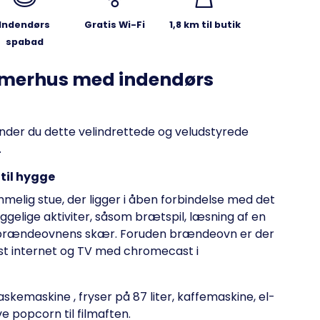
Indendørs
Gratis Wi-Fi
1,8 km til butik
spabad
merhus med indendørs
finder du dette velindrettede og veludstyrede
.
til hygge
lig stue, der ligger i åben forbindelse med det
ggelige aktiviter, såsom brætspil, læsning af en
ed brændeovnens skær. Foruden brændeovn er der
øst internet og TV med chromecast i
kemaskine , fryser på 87 liter, kaffemaskine, el-
ve popcorn til filmaften.