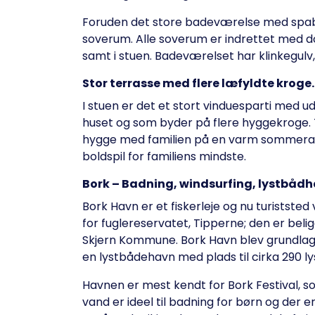
Foruden det store badeværelse med spaba
soverum. Alle soverum er indrettet med 
samt i stuen. Badeværelset har klinkegulv
Stor terrasse med flere læfyldte kroge.
I stuen er det et stort vinduesparti med ud
huset og som byder på flere hyggekroge. T
hygge med familien på en varm sommeraft
boldspil for familiens mindste.
Bork – Badning, windsurfing, lystbådh
Bork Havn er et fiskerleje og nu turiststed
for fuglereservatet, Tipperne; den er be
Skjern Kommune. Bork Havn blev grundlagt 
en lystbådehavn med plads til cirka 290 l
Havnen er mest kendt for Bork Festival, s
vand er ideel til badning for børn og der e