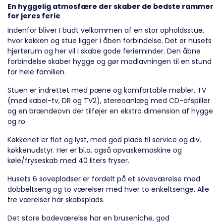
En hyggelig atmosfære der skaber de bedste rammer
for jeres ferie
Indenfor bliver I budt velkommen af en stor opholdsstue,
hvor køkken og stue ligger i åben forbindelse. Det er husets
hjerterum og her vil I skabe gode ferieminder. Den åbne
forbindelse skaber hygge og gør madlavningen til en stund
for hele familien.
Stuen er indrettet med pæne og komfortable møbler, TV
(med kabel-tv, DR og TV2), stereoanlæg med CD-afspiller
og en brændeovn der tilføjer en ekstra dimension af hygge
og ro.
Køkkenet er flot og lyst, med god plads til service og div.
køkkenudstyr. Her er bl.a. også opvaskemaskine og
køle/fryseskab med 40 liters fryser.
Husets 6 sovepladser er fordelt på et soveværelse med
dobbeltseng og to værelser med hver to enkeltsenge. Alle
tre værelser har skabsplads.
Det store badeværelse har en bruseniche, god