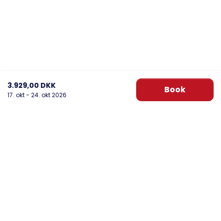
3.929,00 DKK
Book
17. okt - 24. okt 2026
DanWest Årgab
Sønder Klitvej 20, Årgab
6960 Hvide Sande
post@danwest.dk
+45 9732 4695