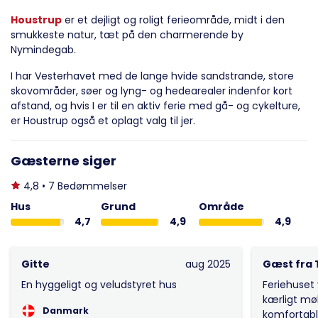
Houstrup
er et dejligt og roligt ferieområde, midt i den
smukkeste natur, tæt på den charmerende by
Nymindegab.
I har Vesterhavet med de lange hvide sandstrande, store
skovområder, søer og lyng- og hedearealer indenfor kort
afstand, og hvis I er til en aktiv ferie med gå- og cykelture,
er Houstrup også et oplagt valg til jer.
Gæsterne siger
4,8 • 7 Bedømmelser
Hus
Grund
Område
4,7
4,9
4,9
Gitte
aug 2025
Gæst fra 
En hyggeligt og veludstyret hus
Feriehuset
kærligt møb
Danmark
komfortable