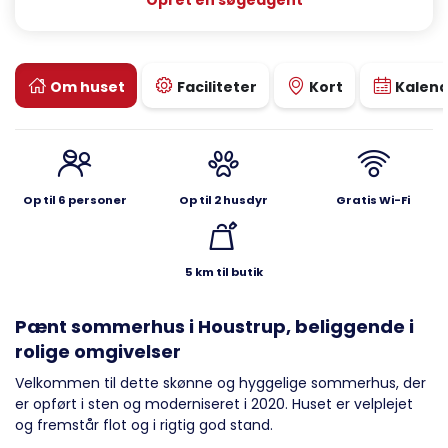
Opret en søgeagent
Om huset
Faciliteter
Kort
Kalen
Op til 6 personer
Op til 2 husdyr
Gratis Wi-Fi
5 km til butik
Pænt sommerhus i Houstrup, beliggende i
rolige omgivelser
Velkommen til dette skønne og hyggelige sommerhus, der
er opført i sten og moderniseret i 2020. Huset er velplejet
og fremstår flot og i rigtig god stand.