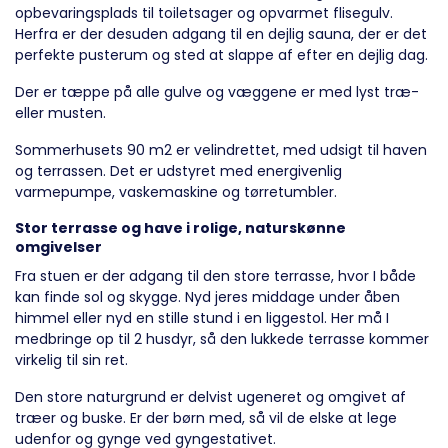
opbevaringsplads til toiletsager og opvarmet flisegulv.
Herfra er der desuden adgang til en dejlig sauna, der er det
perfekte pusterum og sted at slappe af efter en dejlig dag.
Der er tæppe på alle gulve og væggene er med lyst træ-
eller musten.
Sommerhusets 90 m2 er velindrettet, med udsigt til haven
og terrassen. Det er udstyret med energivenlig
varmepumpe, vaskemaskine og tørretumbler.
Stor terrasse og have i rolige, naturskønne
omgivelser
Fra stuen er der adgang til den store terrasse, hvor I både
kan finde sol og skygge. Nyd jeres middage under åben
himmel eller nyd en stille stund i en liggestol. Her må I
medbringe op til 2 husdyr, så den lukkede terrasse kommer
virkelig til sin ret.
Den store naturgrund er delvist ugeneret og omgivet af
træer og buske. Er der børn med, så vil de elske at lege
udenfor og gynge ved gyngestativet.