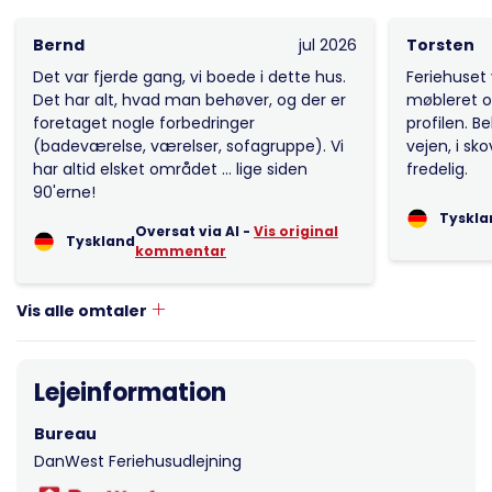
Bernd
jul 2026
Torsten
Det var fjerde gang, vi boede i dette hus.
Feriehuset 
Det har alt, hvad man behøver, og der er
møbleret o
foretaget nogle forbedringer
profilen. B
(badeværelse, værelser, sofagruppe). Vi
vejen, i sk
har altid elsket området ... lige siden
fredelig.
90'erne!
Tyskla
Oversat via AI -
Vis original
Tyskland
kommentar
Vis alle omtaler
Lejeinformation
Bureau
DanWest Feriehusudlejning