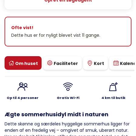
Opret en søgeagent
Ofte vist!
Dette hus er for nyligt blevet vist 11 gange.
Om huset
Faciliteter
Kort
Kalen
Op til 4 personer
Gratis Wi-Fi
4 km til butik
Ægte sommerhusidyl midt i naturen
Dette skønne og særdeles hyggelige sommerhus ligger for
enden af en fredelig vej – omgivet af smuk, uberørt natur.