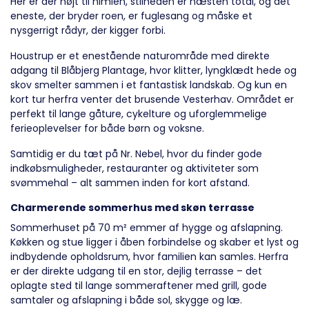
Her er der højt til himlen, stilheden er næsten total, og det
eneste, der bryder roen, er fuglesang og måske et
nysgerrigt rådyr, der kigger forbi.
Houstrup er et enestående naturområde med direkte
adgang til Blåbjerg Plantage, hvor klitter, lyngklædt hede og
skov smelter sammen i et fantastisk landskab. Og kun en
kort tur herfra venter det brusende Vesterhav. Området er
perfekt til lange gåture, cykelture og uforglemmelige
ferieoplevelser for både børn og voksne.
Samtidig er du tæt på Nr. Nebel, hvor du finder gode
indkøbsmuligheder, restauranter og aktiviteter som
svømmehal – alt sammen inden for kort afstand.
Charmerende sommerhus med skøn terrasse
Sommerhuset på 70 m² emmer af hygge og afslapning.
Køkken og stue ligger i åben forbindelse og skaber et lyst og
indbydende opholdsrum, hvor familien kan samles. Herfra
er der direkte udgang til en stor, dejlig terrasse – det
oplagte sted til lange sommeraftener med grill, gode
samtaler og afslapning i både sol, skygge og læ.