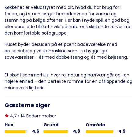
Køkkenet er veludstyret med alt, hvad du har brug for i
ferien, og i stuen sørger brændeovnen for varme og
stemning på kølige aftener. Her kan I nyde spil, en god bog
eller bare lade blikket hvile på naturens skiftende farver fra
den komfortable sofagruppe.
Huset byder desuden på et pænt badeværelse med
bruseniche og vaskemaskine samt to hyggelige
soveværelser – ét med dobbeltseng og ét med køjeseng.
Et skønt sommerhus, hvor ro, natur og nærvær går op i en
højere enhed – den perfekte ramme for en afslappende og
mindeværdig ferie.
Gæsterne siger
4,7 • 14 Bedømmelser
Hus
Grund
Område
4,6
4,8
4,9