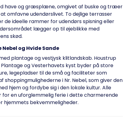
ed have og græsplæne, omgivet af buske og træer
til at omfavne udendørslivet. To dejlige terrasser
 de ideelle rammer for udendørs spisning eller
dørsområdet lægger op til øjeblikke med
rens skød.
 Nebel og Hvide Sande
med plantage og vestjysk klitlandskab. Houstrup
g Plantage og Vesterhavets kyst byder på store
e, legepladser til de små og faciliteter som
 af shoppingmulighederne i Nr. Nebel, som giver den
d hjem og fordybe sig i den lokale kultur. Alle
 for en uforglemmelig ferie i dette charmerende
er hjemmets bekvemmeligheder.