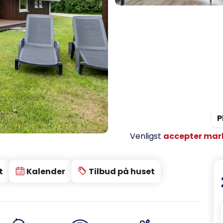
P
Venligst
accepter mar
t
Kalender
Tilbud på huset