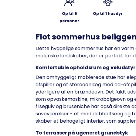
Op til 6
Op til 1 husdyr
personer
Flot sommerhus beligge
Dette hyggelige sommerhus har en varm 
maleriske landskaber, der er perfekt for 
Komfortable opholdsrum og veludstyr
Den omhyggeligt møblerede stue har elega
afspiller og et stereoanlæg med cd-afsp
yderligere af en brændeovn. Det fuldt 
som opvaskemaskine, mikrobølgeovn og e
flisegulv og bruseniche har også direkte a
soveværelser - et med dobbeltseng og to
skaber et behageligt interiør, som supple
To terrasser på ugeneret grundstyk