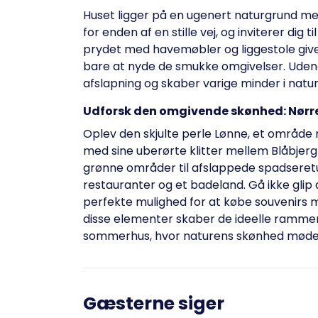
Huset ligger på en ugenert naturgrund m
for enden af en stille vej, og inviterer dig 
prydet med havemøbler og liggestole giver
bare at nyde de smukke omgivelser. Uden
afslapning og skaber varige minder i natu
Udforsk den omgivende skønhed: Nørre
Oplev den skjulte perle Lønne, et område 
med sine uberørte klitter mellem Blåbjer
grønne områder til afslappede spadseretur
restauranter og et badeland. Gå ikke glip
perfekte mulighed for at købe souvenirs me
disse elementer skaber de ideelle rammer
sommerhus, hvor naturens skønhed mød
Gæsterne siger