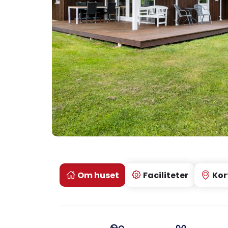
Om huset
Faciliteter
Kor