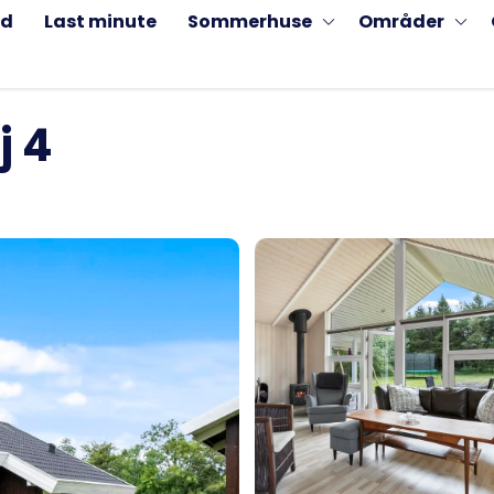
ud
Last minute
Sommerhuse
Områder
j 4