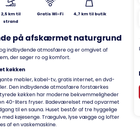
2,5 km til
Gratis Wi-Fi
4,7 km til butik
strand
nde på afskærmet naturgrund
og indbydende atmosfære og er omgivet af
dem, der søger ro og komfort.
et køkken
nte møbler, kabel-tv, gratis internet, en dvd-
iller. Den indbydende atmosfære forstærkes
udstyrede køkken har moderne bekvemmeligheder
n 40-liters fryser. Badeværelset med opvarmet
dgang til en sauna. Huset består af tre hyggelige
 med køjesenge. Trægulve, lyse vægge og lofter
res af en vaskemaskine.