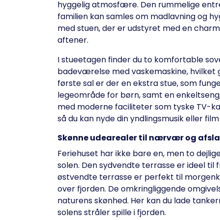
hyggelig atmosfære. Den rummelige entre 
familien kan samles om madlavning og hyg
med stuen, der er udstyret med en charme
aftener.
I stueetagen finder du to komfortable s
badeværelse med vaskemaskine, hvilket gø
første sal er der en ekstra stue, som fun
legeområde for børn, samt en enkeltseng, d
med moderne faciliteter som tyske TV-kana
så du kan nyde din yndlingsmusik eller fil
Skønne udearealer til nærvær og afsl
Feriehuset har ikke bare en, men to dejlige 
solen. Den sydvendte terrasse er ideel ti
østvendte terrasse er perfekt til morgenka
over fjorden. De omkringliggende omgivelse
naturens skønhed. Her kan du lade tankerne
solens stråler spille i fjorden.