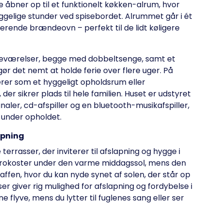
åbner op til et funktionelt køkken-alrum, hvor
gelige stunder ved spisebordet. Alrummet går i ét
rende brændeovn – perfekt til de lidt køligere
oveværelser, begge med dobbeltsenge, samt et
r det nemt at holde ferie over flere uger. På
gerer som et hyggeligt opholdsrum eller
er sikrer plads til hele familien. Huset er udstyret
ler, cd-afspiller og en bluetooth-musikafspiller,
m under opholdet.
apning
terrasser, der inviterer til afslapning og hygge i
l frokoster under den varme middagssol, mens den
ffen, hvor du kan nyde synet af solen, der står op
r giver rig mulighed for afslapning og fordybelse i
 flyve, mens du lytter til fuglenes sang eller ser