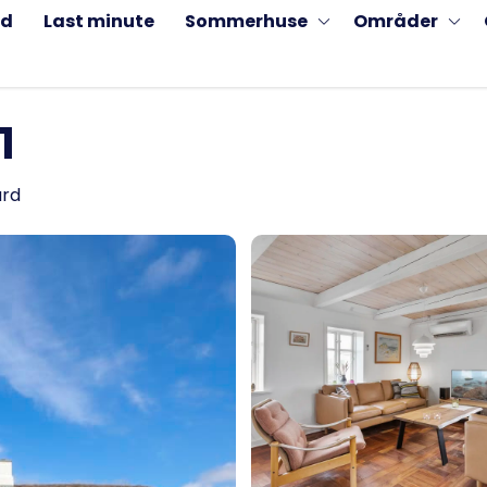
ud
Last minute
Sommerhuse
Områder
1
ård