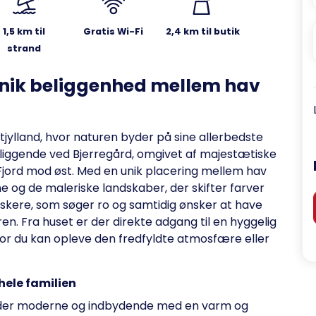
1,5 km til
Gratis Wi-Fi
2,4 km til butik
strand
unik beliggenhed mellem hav
estjylland, hvor naturen byder på sine allerbedste
eliggende ved Bjerregård, omgivet af majestætiske
 Fjord mod øst. Med en unik placering mellem hav
e og de maleriske landskaber, der skifter farver
elskere, som søger ro og samtidig ønsker at have
ren. Fra huset er der direkte adgang til en hyggelig
, hvor du kan opleve den fredfyldte atmosfære eller
hele familien
æder moderne og indbydende med en varm og