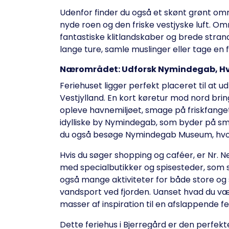
Udenfor finder du også et skønt grønt omr
nyde roen og den friske vestjyske luft. Om
fantastiske klitlandskaber og brede strand
lange ture, samle muslinger eller tage en 
Nærområdet: Udforsk Nymindegab, Hvi
Feriehuset ligger perfekt placeret til at
Vestjylland. En kort køretur mod nord bringe
opleve havnemiljøet, smage på friskfanget
idylliske by Nymindegab, som byder på smu
du også besøge Nymindegab Museum, hvor du
Hvis du søger shopping og caféer, er Nr. N
med specialbutikker og spisesteder, som s
også mange aktiviteter for både store og 
vandsport ved fjorden. Uanset hvad du v
masser af inspiration til en afslappende fe
Dette feriehus i Bjerregård er den perfekt