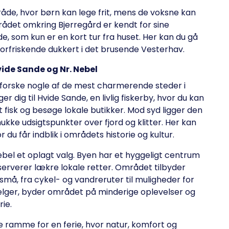
åde, hvor børn kan lege frit, mens de voksne kan
rådet omkring Bjerregård er kendt for sine
e, som kun er en kort tur fra huset. Her kan du gå
forfriskende dukkert i det brusende Vesterhav.
de Sande og Nr. Nebel
 udforske nogle af de mest charmerende steder i
r dig til Hvide Sande, en livlig fiskerby, hvor du kan
 fisk og besøge lokale butikker. Mod syd ligger den
kke udsigtspunkter over fjord og klitter. Her kan
 får indblik i områdets historie og kultur.
ebel et oplagt valg. Byen har et hyggeligt centrum
erverer lækre lokale retter. Området tilbyder
små, fra cykel- og vandreruter til muligheder for
ælger, byder området på minderige oplevelser og
rie.
e ramme for en ferie, hvor natur, komfort og