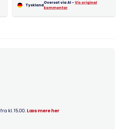
Oversat via AI -
Vis original
Tyskland
kommentar
a kl. 15.00.
Læs mere her