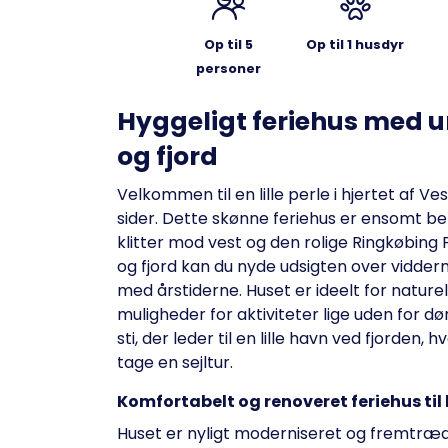
Op til 5
Op til 1 husdyr
personer
Hyggeligt feriehus med 
og fjord
Velkommen til en lille perle i hjertet af V
sider. Dette skønne feriehus er ensomt b
klitter mod vest og den rolige Ringkøbing
og fjord kan du nyde udsigten over viddern
med årstiderne. Huset er ideelt for natur
muligheder for aktiviteter lige uden for dø
sti, der leder til en lille havn ved fjorden
tage en sejltur.
Komfortabelt og renoveret feriehus til 
Huset er nyligt moderniseret og fremtr