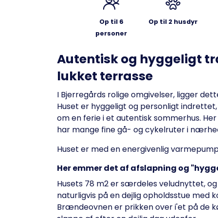
Op til 6
Op til 2 husdyr
personer
Autentisk og hyggeligt tr
lukket terrasse
I Bjerregårds rolige omgivelser, ligger de
Huset er hyggeligt og personligt indrettet
om en ferie i et autentisk sommerhus. Her 
har mange fine gå- og cykelruter i nærhe
Huset er med en energivenlig varmepumpe
Her emmer det af afslapning og "hygg
Husets 78 m2 er særdeles veludnyttet, og
naturligvis på en dejlig opholdsstue med ko
Brændeovnen er prikken over i'et på de kø