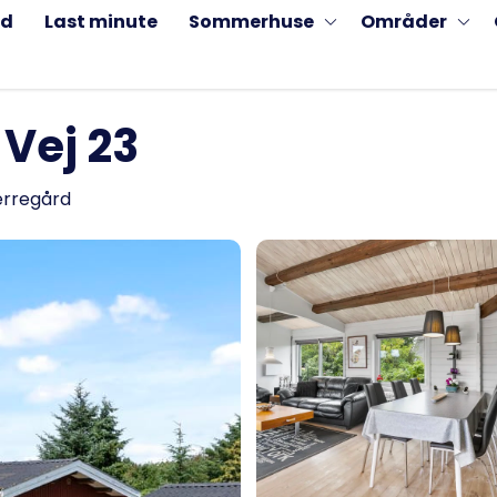
ud
Last minute
Sommerhuse
Områder
 Vej 23
jerregård