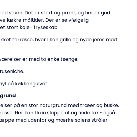
med stuen. Det er stort og pænt, og her er god
ve lækre måltider. Der er selvfølgelig
t stort køle- fryseskab.
ukket terrasse, hvor I kan grille og nyde jeres mad
værelser er med to enkeltsenge.
bruseniche.
inyl på køkkengulvet.
t grund
velser på en stor naturgrund med træer og buske.
asse. Her kan I kan slappe af og finde læ - også
et tæppe med udenfor og mærke solens stråler