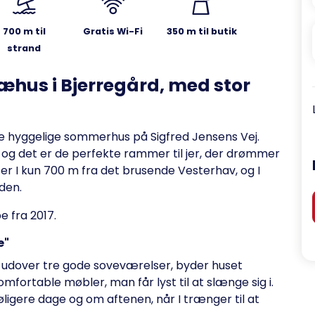
700 m til
Gratis Wi-Fi
350 m til butik
strand
æhus i Bjerregård, med stor
tte hyggelige sommerhus på Sigfred Jensens Vej.
, og det er de perfekte rammer til jer, der drømmer
er I kun 700 m fra det brusende Vesterhav, og I
den.
 fra 2017.
e"
 udover tre gode soveværelser, byder huset
mfortable møbler, man får lyst til at slænge sig i.
ligere dage og om aftenen, når I trænger til at