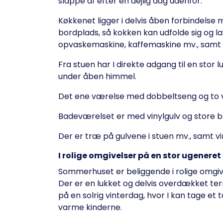
slappe af efter en dejlig dag udenfor.
Køkkenet ligger i delvis åben forbindelse 
bordplads, så kokken kan udfolde sig og la
opvaskemaskine, kaffemaskine mv., samt e
Fra stuen har I direkte adgang til en stor l
under åben himmel.
Det ene værelse med dobbeltseng og to 
Badeværelset er med vinylgulv og store 
Der er træ på gulvene i stuen mv., samt v
I rolige omgivelser på en stor ugenere
Sommerhuset er beliggende i rolige omgi
Der er en lukket og delvis overdækket terr
på en solrig vinterdag, hvor I kan tage 
varme kinderne.