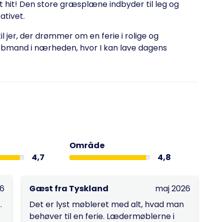
t hit! Den store græsplæne indbyder til leg og
ativet.
l jer, der drømmer om en ferie i rolige og
 købmand i nærheden, hvor I kan lave dagens
Område
4,7
4,8
26
Gæst fra Tyskland
maj 2026
.
Det er lyst møbleret med alt, hvad man
behøver til en ferie. Lædermøblerne i