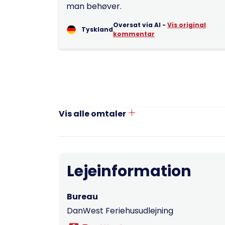
man behøver.
Oversat via AI -
Vis original
Tyskland
kommentar
Vis alle omtaler
Lejeinformation
Bureau
DanWest Feriehusudlejning