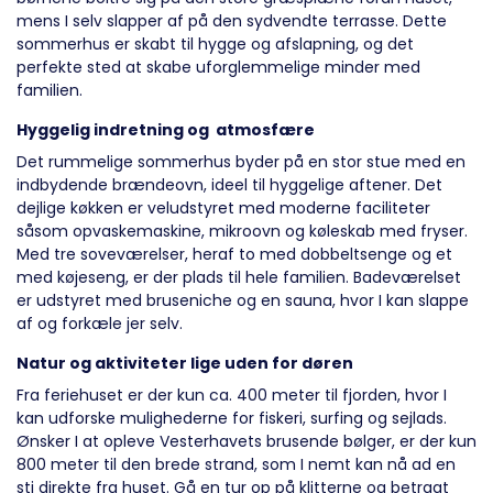
mens I selv slapper af på den sydvendte terrasse. Dette
sommerhus er skabt til hygge og afslapning, og det
perfekte sted at skabe uforglemmelige minder med
familien.
Hyggelig indretning og atmosfære
Det rummelige sommerhus byder på en stor stue med en
indbydende brændeovn, ideel til hyggelige aftener. Det
dejlige køkken er veludstyret med moderne faciliteter
såsom opvaskemaskine, mikroovn og køleskab med fryser.
Med tre soveværelser, heraf to med dobbeltsenge og et
med køjeseng, er der plads til hele familien. Badeværelset
er udstyret med bruseniche og en sauna, hvor I kan slappe
af og forkæle jer selv.
Natur og aktiviteter lige uden for døren
Fra feriehuset er der kun ca. 400 meter til fjorden, hvor I
kan udforske mulighederne for fiskeri, surfing og sejlads.
Ønsker I at opleve Vesterhavets brusende bølger, er der kun
800 meter til den brede strand, som I nemt kan nå ad en
sti direkte fra huset. Gå en tur op på klitterne og betragt