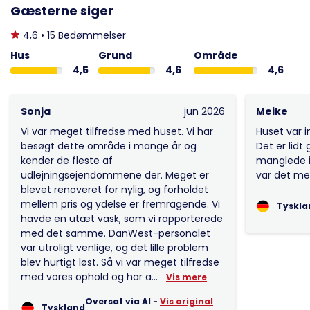
Gæsterne siger
4,6 • 15 Bedømmelser
Hus
Grund
Område
4,5
4,6
4,6
Sonja
jun 2026
Meike
Vi var meget tilfredse med huset. Vi har
Huset var
besøgt dette område i mange år og
Det er lid
kender de fleste af
manglede i
udlejningsejendommene der. Meget er
var det meg
blevet renoveret for nylig, og forholdet
mellem pris og ydelse er fremragende. Vi
Tyskla
havde en utæt vask, som vi rapporterede
med det samme. DanWest-personalet
var utroligt venlige, og det lille problem
blev hurtigt løst. Så vi var meget tilfredse
med vores ophold og har a...
Vis mere
Oversat via AI -
Vis original
Tyskland