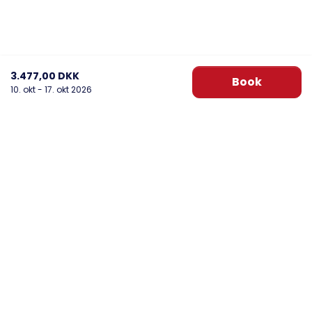
3.477,00 DKK
Book
10. okt - 17. okt 2026
DanWest Årgab
Sønder Klitvej 20, Årgab
6960 Hvide Sande
post@danwest.dk
+45 9732 4695
Se vores Facebook