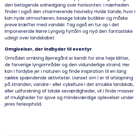
den betagende solnedgang over horisonten. I nærheden
finder I også den charmerende havneby Hvide Sande, hvor I
kan nyde atmosfæren, besøge lokale butikker og måske
prøve kræfter med vandski. Tag også en tur op i det
imponerende Nørre Lyngvig Fyrtårn og nyd den fantastiske
udsigt over landskabet.
Omgivelser, der indbyder til eventyr
Området omkring Bjerregård er kendt for sine høje klitter,
de farverige lyngområder og den vidunderlige strand. Her
kan I fordybe jer i naturen og finde inspiration til en lang
række spændende aktiviteter. Uanset om I er til afslapning
på stranden, vandre- eller cykelture i det smukke landskab,
eller udforskning af lokale seværdigheder, vil I finde masser
af muligheder for sjove og mindeværdige oplevelser under
jeres ferieophold.