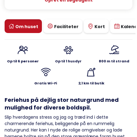
Opret en søgeagent
Om huset
Faciliteter
Kort
Kalen
Op til 6 personer
Op til 1 husdyr
800 m til strand
Gratis Wi-Fi
2,1 km til butik
Feriehus på dejlig stor naturgrund med
mulighed for diverse boldspil.
Slip hverdagens stress og jag og træd ind i dette
charmerende feriehus, beliggende på en rummelig
naturgrund. Her kan I nyde de rolige omgivelser og lade
børnene boltre sig på den store græsplæne foran huset,