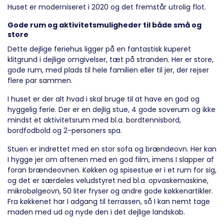
Huset er moderniseret i 2020 og det fremstår utrolig flot.
Gode rum og aktivitetsmuligheder til både små og
store
Dette dejlige feriehus ligger på en fantastisk kuperet
klitgrund i dejlige omgivelser, tæt på stranden. Her er store,
gode rum, med plads til hele familien eller til jer, der rejser
flere par sammen.
I huset er der alt hvad i skal bruge til at have en god og
hyggelig ferie. Der er en dejlig stue, 4 gode soverum og ikke
mindst et aktivitetsrum med bl.a. bordtennisbord,
bordfodbold og 2-personers spa.
Stuen er indrettet med en stor sofa og brændeovn. Her kan
I hygge jer om aftenen med en god film, imens I slapper af
foran brændeovnen. Køkken og spisestue er i et rum for sig,
og det er særdeles veludstyret ned bl.a. opvaskemaskine,
mikrobølgeovn, 50 liter fryser og andre gode køkkenartikler.
Fra køkkenet har I adgang til terrassen, så I kan nemt tage
maden med ud og nyde den i det dejlige landskab.