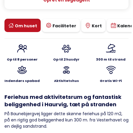
Opret en søgeagent
Om huset
Faciliteter
Kort
Kalen
Op til 8 personer
Op til 2 husdyr
300 m til strand
Indendørs spabad
Aktivitetshus
Gratis Wi-Fi
Feriehus med aktivitetsrum og fantastisk
beliggenhed i Haurvig, tæt på stranden
På Baunebjergvej ligger dette skønne feriehus på 120 m2,
på en rigtig god beliggenhed kun 300 m. fra Vesterhavet og
en dejlig sandstrand.