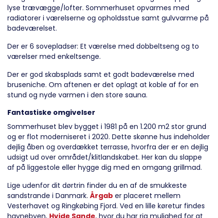
lyse trævægge/lofter. Sommerhuset opvarmes med
radiatorer i værelserne og opholdsstue samt gulvvarme på
badeværelset.
Der er 6 sovepladser: Et værelse med dobbeltseng og to
værelser med enkeltsenge.
Der er god skabsplads samt et godt badeværelse med
bruseniche. Om aftenen er det oplagt at koble af for en
stund og nyde varmen i den store sauna.
Fantastiske omgivelser
Sommerhuset blev bygget i 1981 på en 1.200 m2 stor grund
og er flot moderniseret i 2020. Dette skønne hus indeholder
dejlig åben og overdækket terrasse, hvorfra der er en dejlig
udsigt ud over området/klitlandskabet. Her kan du slappe
af på liggestole eller hygge dig med en omgang grillmad.
Lige udenfor dit dørtrin finder du en af de smukkeste
sandstrande i Danmark.
Årgab
er placeret mellem
Vesterhavet og Ringkøbing Fjord. Ved en lille køretur findes
havnebyen,
Hvide Sande
, hvor du har rig mulighed for at