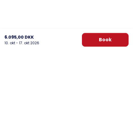
6.095,00 DKK
Book
10. okt - 17. okt 2026
DanWest Årgab
Sønder Klitvej 20, Årgab
6960 Hvide Sande
post@danwest.dk
+45 9732 4695
Se vores Facebook