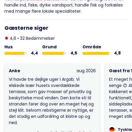
handle ind, fiske, dyrke vandsport, handle fisk og forkæles
med mange flere lokale specialiteter.
Gæsterne siger
4,6 • 32 Bedømmelser
Hus
Grund
Område
4,4
4,5
4,8
Anke
aug 2026
Gæst fra 
Vi havde tre dejlige uger i Argab. Vi
Et meget h
elskede især husets overdækkede
senge 😊 Al
terrasse, som gav masser af privatliv og
Køkkenet e
beskyttelse mod vinden. Den korte sti til
funktionelt
stranden fører dog over en meget høj og
siddeplads
stejl klit. Selvom rebstigerne er nyttige, er
terrasser, 
det stadig en udfordring at klatre op og
meget still
ned.
Tyskla