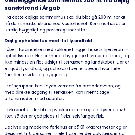
Velbeliggende sommerhus 200 m. fra dejlig
sandstrand i Årgab
Fra dette dejlige sommerhus skal du blot gå 200 m. for at
nå den smukke strand ved Vesterhavet. Sommerhuset er
utrolig hyggeligt og personligt indrettet.
Dejlig opholdsstue med flot lysindfald
I åben forbindelse med køkkenet, ligger husets hjerterum -
opholdsstuen. Her er mange hyggelige hjørner og kroge, og
ikke mindst en flot udsigt til terrassen og landskabet. Der er
et godt lysindfald, og opholdsstuen er stedet hvor hele
familien mødes og hygger sig.
I sofagruppen kan I nyde varmen fra brændeovnen, og
med direkte adgang til terrassen, kan I nemt tage
aftensmaden med udenfor.
I køkkenet er der bl.a. opvaskemaskine og en fryser på 40
liter, så der er god plads til f.eks. selvfanget fisk.
Det lyse og moderne feriehus er på 81 kvadratmeter og er
designet til 6 personer. I hele huset er der gulvtæpper og