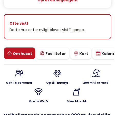
Opret en søgeagent
Ofte vist!
Dette hus er for nyligt blevet vist 11 gange.
Om huset
Faciliteter
Kort
Kalen
Op til 6 personer
Op til 1 husdyr
200 m til strand
Gratis Wi-Fi
5 km til butik