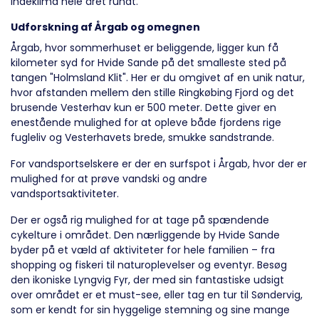
indeklima hele året rundt.
Udforskning af Årgab og omegnen
Årgab, hvor sommerhuset er beliggende, ligger kun få
kilometer syd for Hvide Sande på det smalleste sted på
tangen "Holmsland Klit". Her er du omgivet af en unik natur,
hvor afstanden mellem den stille Ringkøbing Fjord og det
brusende Vesterhav kun er 500 meter. Dette giver en
enestående mulighed for at opleve både fjordens rige
fugleliv og Vesterhavets brede, smukke sandstrande.
For vandsportselskere er der en surfspot i Årgab, hvor der er
mulighed for at prøve vandski og andre
vandsportsaktiviteter.
Der er også rig mulighed for at tage på spændende
cykelture i området. Den nærliggende by Hvide Sande
byder på et væld af aktiviteter for hele familien – fra
shopping og fiskeri til naturoplevelser og eventyr. Besøg
den ikoniske Lyngvig Fyr, der med sin fantastiske udsigt
over området er et must-see, eller tag en tur til Søndervig,
som er kendt for sin hyggelige stemning og sine mange