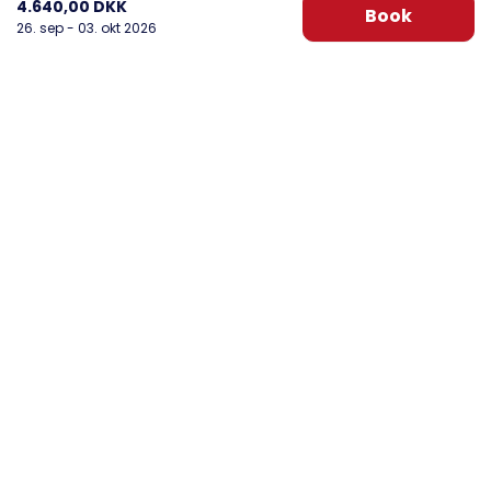
4.640,00 DKK
Book
26. sep - 03. okt 2026
DanWest Årgab
Sønder Klitvej 20, Årgab
6960 Hvide Sande
post@danwest.dk
+45 9732 4695
Se vores Facebook
Se vores Instagram
Nyhedsbrev