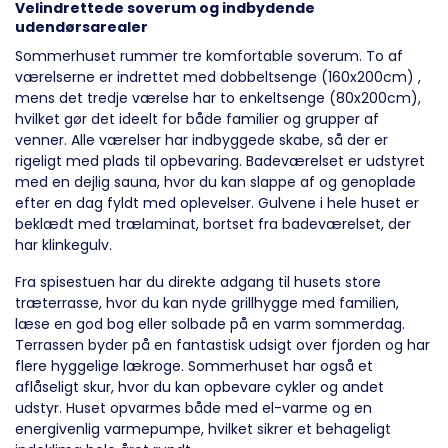
Velindrettede soverum og indbydende
udendørsarealer
Sommerhuset rummer tre komfortable soverum. To af
værelserne er indrettet med dobbeltsenge (160x200cm) ,
mens det tredje værelse har to enkeltsenge (80x200cm),
hvilket gør det ideelt for både familier og grupper af
venner. Alle værelser har indbyggede skabe, så der er
rigeligt med plads til opbevaring. Badeværelset er udstyret
med en dejlig sauna, hvor du kan slappe af og genoplade
efter en dag fyldt med oplevelser. Gulvene i hele huset er
beklædt med trælaminat, bortset fra badeværelset, der
har klinkegulv.
Fra spisestuen har du direkte adgang til husets store
træterrasse, hvor du kan nyde grillhygge med familien,
læse en god bog eller solbade på en varm sommerdag.
Terrassen byder på en fantastisk udsigt over fjorden og har
flere hyggelige lækroge. Sommerhuset har også et
aflåseligt skur, hvor du kan opbevare cykler og andet
udstyr. Huset opvarmes både med el-varme og en
energivenlig varmepumpe, hvilket sikrer et behageligt