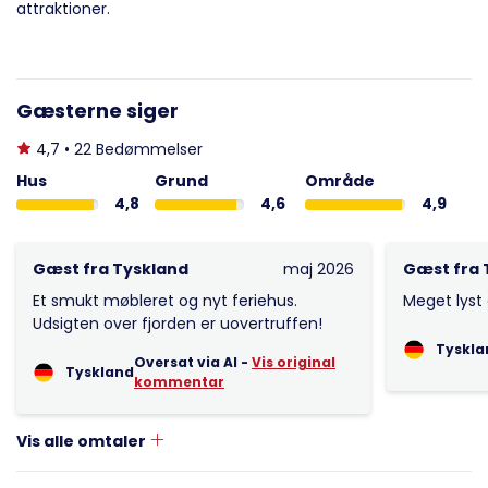
attraktioner.
Gæsterne siger
4,7 • 22 Bedømmelser
Hus
Grund
Område
4,8
4,6
4,9
Gæst fra Tyskland
maj 2026
Gæst fra 
Et smukt møbleret og nyt feriehus.
Meget lyst
Udsigten over fjorden er uovertruffen!
Tyskla
Oversat via AI -
Vis original
Tyskland
kommentar
Vis alle omtaler