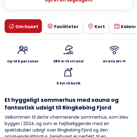
Opret en søgeagent
Om huset
Faciliteter
Kort
Kalen
Op til 6 personer
280 m til strand
Gratis Wi-Fi
5 km til butik
Et hyggeligt sommerhus med sauna og
fantastisk udsigt til Ringkøbing Fjord
Velkommen til dette charmerende sommerhus, som blev
bygget i 2024, og som er højtbeliggende med en
spektakulær udsigt over Ringkøbing Fjord og den
omgivende klitnatur. Feriehuset er perfekt til en