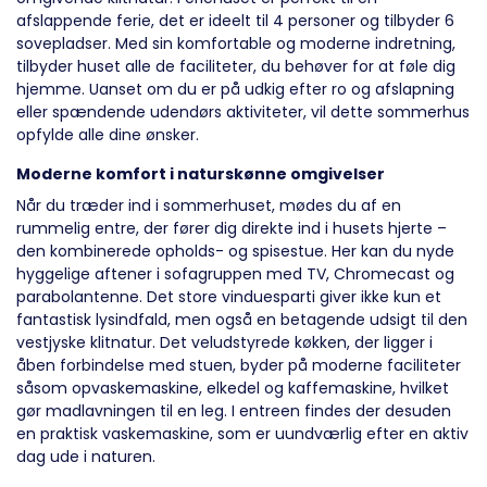
afslappende ferie, det er ideelt til 4 personer og tilbyder 6
sovepladser. Med sin komfortable og moderne indretning,
tilbyder huset alle de faciliteter, du behøver for at føle dig
hjemme. Uanset om du er på udkig efter ro og afslapning
eller spændende udendørs aktiviteter, vil dette sommerhus
opfylde alle dine ønsker.
Moderne komfort i naturskønne omgivelser
Når du træder ind i sommerhuset, mødes du af en
rummelig entre, der fører dig direkte ind i husets hjerte –
den kombinerede opholds- og spisestue. Her kan du nyde
hyggelige aftener i sofagruppen med TV, Chromecast og
parabolantenne. Det store vinduesparti giver ikke kun et
fantastisk lysindfald, men også en betagende udsigt til den
vestjyske klitnatur. Det veludstyrede køkken, der ligger i
åben forbindelse med stuen, byder på moderne faciliteter
såsom opvaskemaskine, elkedel og kaffemaskine, hvilket
gør madlavningen til en leg. I entreen findes der desuden
en praktisk vaskemaskine, som er uundværlig efter en aktiv
dag ude i naturen.