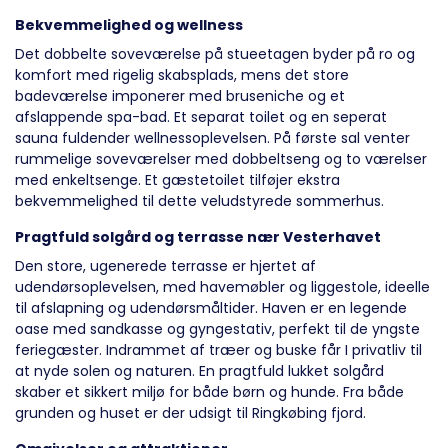
Bekvemmelighed og wellness
Det dobbelte soveværelse på stueetagen byder på ro og
komfort med rigelig skabsplads, mens det store
badeværelse imponerer med bruseniche og et
afslappende spa-bad. Et separat toilet og en seperat
sauna fuldender wellnessoplevelsen. På første sal venter
rummelige soveværelser med dobbeltseng og to værelser
med enkeltsenge. Et gæstetoilet tilføjer ekstra
bekvemmelighed til dette veludstyrede sommerhus.
Pragtfuld solgård og terrasse nær Vesterhavet
Den store, ugenerede terrasse er hjertet af
udendørsoplevelsen, med havemøbler og liggestole, ideelle
til afslapning og udendørsmåltider. Haven er en legende
oase med sandkasse og gyngestativ, perfekt til de yngste
feriegæster. Indrammet af træer og buske får I privatliv til
at nyde solen og naturen. En pragtfuld lukket solgård
skaber et sikkert miljø for både børn og hunde. Fra både
grunden og huset er der udsigt til Ringkøbing fjord.