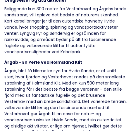
Omgivelser og attraktioner
Beliggende kun 300 meter fra Vesterhavet og Årgabs brede
sandstrand, vil I opleve det bedste af naturens skønhed.
Kort kørsel bringer jer til den autentiske havneby Hvide
Sande, hvor shopping, spisning og vandsportsaktiviteter
venter. Lyngvig Fyr og Søndervig er også inden for
rækkevidde, og området byder på alt fra fascinerende
fugleliv og velbevarede klitter til actionfyldte
vandsportsmuligheder ved Kabelpark.
Årgab - En Perle ved Holmsland Klit
Årgab, blot få kilometer syd for Hvide Sande, er et unikt
sted, hvor fjorden og Vesterhavet mødes på den smalleste
strækning af Holmsland Klit. Med en kun 500 meter lang
strækning får I det bedste fra begge verdener – den stille
fjord med sit fantastiske fugleliv og det brusende
Vesterhav med sin brede sandstrand. Det varierede terræn,
velbevarede klitter og den fascinerende nærhed til
Vesterhavet gør Årgab til en oase for natur- og
vandsportsentusiaster. Hvide Sande, med sin autenticitet
og alsidige aktiviteter, er lige om hjørnet, hvilket gør dette