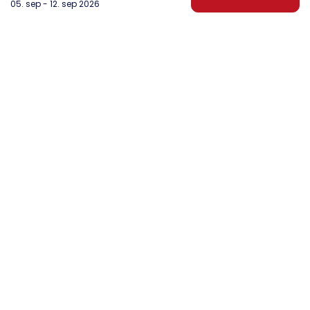
05. sep - 12. sep 2026
DanWest Årgab
Sønder Klitvej 20, Årgab
6960 Hvide Sande
post@danwest.dk
+45 9732 4695
Se vores Facebook
Se vores Instagram
Nyhedsbrev