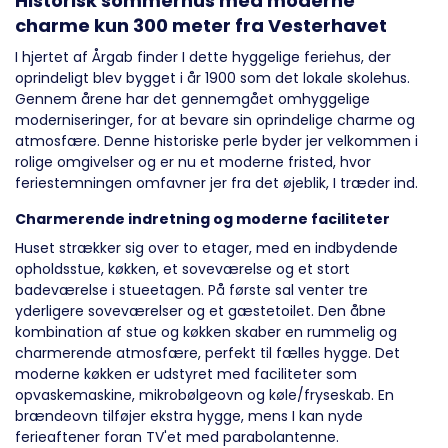
Historisk sommerhus med moderne
charme kun 300 meter fra Vesterhavet
I hjertet af Årgab finder I dette hyggelige feriehus, der
oprindeligt blev bygget i år 1900 som det lokale skolehus.
Gennem årene har det gennemgået omhyggelige
moderniseringer, for at bevare sin oprindelige charme og
atmosfære. Denne historiske perle byder jer velkommen i
rolige omgivelser og er nu et moderne fristed, hvor
feriestemningen omfavner jer fra det øjeblik, I træder ind.
Charmerende indretning og moderne faciliteter
Huset strækker sig over to etager, med en indbydende
opholdsstue, køkken, et soveværelse og et stort
badeværelse i stueetagen. På første sal venter tre
yderligere soveværelser og et gæstetoilet. Den åbne
kombination af stue og køkken skaber en rummelig og
charmerende atmosfære, perfekt til fælles hygge. Det
moderne køkken er udstyret med faciliteter som
opvaskemaskine, mikrobølgeovn og køle/fryseskab. En
brændeovn tilføjer ekstra hygge, mens I kan nyde
ferieaftener foran TV'et med parabolantenne.