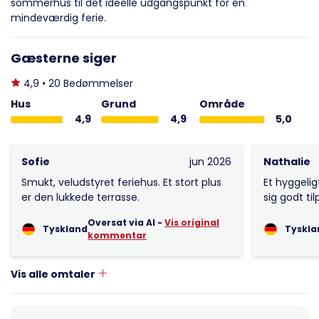
sommerhus til det ideelle udgangspunkt for en
mindeværdig ferie.
Gæsterne siger
4,9 • 20 Bedømmelser
Hus
Grund
Område
4,9
4,9
5,0
Sofie
jun 2026
Nathalie
Smukt, veludstyret feriehus. Et stort plus
Et hyggelig
er den lukkede terrasse.
sig godt til
Oversat via AI -
Vis original
Tyskland
Tyskla
kommentar
Vis alle omtaler