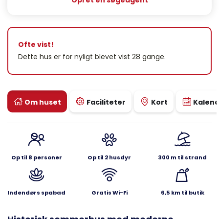
Opret en søgeagent
Ofte vist!
Dette hus er for nyligt blevet vist 28 gange.
Om huset
Faciliteter
Kort
Kalen
Op til 8 personer
Op til 2 husdyr
300 m til strand
Indendørs spabad
Gratis Wi-Fi
6,5 km til butik