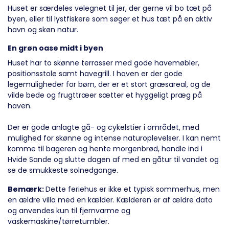
Huset er særdeles velegnet til jer, der gerne vil bo tæt på
byen, eller til lystfiskere som søger et hus tæt på en aktiv
havn og skøn natur.
En grøn oase midt i byen
Huset har to skønne terrasser med gode havemøbler,
positionsstole samt havegrill. I haven er der gode
legemuligheder for børn, der er et stort græsareal, og de
vilde bede og frugttræer sætter et hyggeligt præg på
haven.
Der er gode anlagte gå- og cykelstier i området, med
mulighed for skønne og intense naturoplevelser. I kan nemt
komme til bageren og hente morgenbrød, handle ind i
Hvide Sande og slutte dagen af med en gåtur til vandet og
se de smukkeste solnedgange.
Bemærk:
Dette feriehus er ikke et typisk sommerhus, men
en ældre villa med en kælder. Kælderen er af ældre dato
og anvendes kun til fjernvarme og
vaskemaskine/tørretumbler.