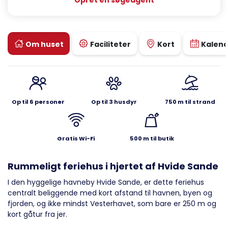
Opret en søgeagent
Om huset
Faciliteter
Kort
Kalen
Op til 6 personer
Op til 3 husdyr
750 m til strand
Gratis Wi-Fi
500 m til butik
Rummeligt feriehus i hjertet af Hvide Sande
I den hyggelige havneby Hvide Sande, er dette feriehus
centralt beliggende med kort afstand til havnen, byen og
fjorden, og ikke mindst Vesterhavet, som bare er 250 m og
kort gåtur fra jer.