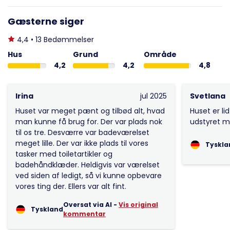
Gæsterne siger
4,4 • 13 Bedømmelser
Hus
Grund
Område
4,2
4,2
4,8
Irina
jul 2025
Svetlana
Huset var meget pænt og tilbød alt, hvad
Huset er li
man kunne få brug for. Der var plads nok
udstyret m
til os tre. Desværre var badeværelset
meget lille. Der var ikke plads til vores
Tyskla
tasker med toiletartikler og
badehåndklæder. Heldigvis var værelset
ved siden af ledigt, så vi kunne opbevare
vores ting der. Ellers var alt fint.
Oversat via AI -
Vis original
Tyskland
kommentar