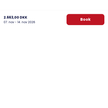
2.663,00 DKK
Book
07. nov - 14. nov 2026
DanWest Årgab
Sønder Klitvej 20, Årgab
6960 Hvide Sande
post@danwest.dk
+45 9732 4695
Se vores Facebook
Se vores Instagram
Nyhedsbrev