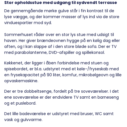
Stor opholdsstue med udgang til sydvendt terrasse
De gennemgående mørke gulve står i fin kontrast til de
lyse vægge, og der kommer masser af lys ind via de store
vinduespartier mod syd.
Sommerhuset råder over en stor lys stue med udsigt til
haven. Her giver brændeovnen hygge på en kølig dag eller
aften, og I kan slappe af i den store bløde sofa. Der er TV
med parabolantenne, DVD-afspiller og spillekonsol.
Køkkenet, der ligger i åben forbindelse med stuen og
spisebordet, er bl.a. udstyret med et køle-/fryseskab med
en frysekapacitet på 90 liter, komfur, mikrobølgeovn og lille
opvaskemaskine.
Der er tre dobbeltsenge, fordelt på tre soveværelser. I det
ene soveværelse er der endvidere TV samt en barneseng
og et puslebord.
Det lille badeværelse er udstyret med bruser, WC samt
vask og gulvvarme.