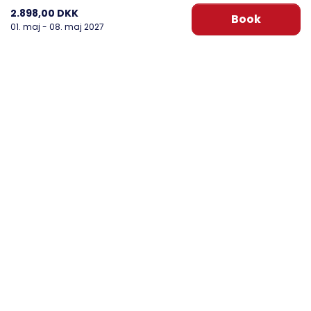
2.898,00 DKK
Book
01. maj - 08. maj 2027
DanWest Årgab
Sønder Klitvej 20, Årgab
6960 Hvide Sande
post@danwest.dk
+45 9732 4695
Se vores Facebook
Se vores Instagram
Nyhedsbrev