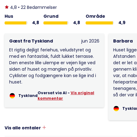
4,8 • 22 Bedømmelser
Hus
Grund
Område
4,8
4,8
4,9
Gæst fra Tyskland
jun 2026
Barbara
Et rigtig dejligt feriehus, veludstyret og
Huset ligge
med en fantastisk, fuldt lukket terrasse.
Afstanden 
Den eneste lille ulempe er vejen lige ved
det er let 
siden af huset og manglen på privatliv.
gennem kli
Cyklister og fodgængere kan se lige ind i
var, at nab
huset.
feriepartne
teenagere, 
Oversat via AI -
Vis original
så der var i
Tyskland
kommentar
Tyskla
Vis alle omtaler