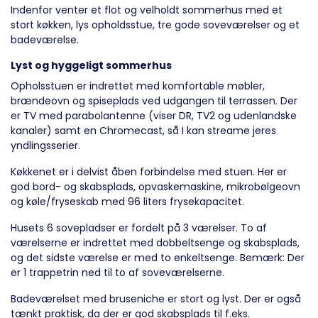
Indenfor venter et flot og velholdt sommerhus med et
stort køkken, lys opholdsstue, tre gode soveværelser og et
badeværelse.
Lyst og hyggeligt sommerhus
Opholsstuen er indrettet med komfortable møbler,
brændeovn og spiseplads ved udgangen til terrassen. Der
er TV med parabolantenne (viser DR, TV2 og udenlandske
kanaler) samt en Chromecast, så I kan streame jeres
yndlingsserier.
Køkkenet er i delvist åben forbindelse med stuen. Her er
god bord- og skabsplads, opvaskemaskine, mikrobølgeovn
og køle/fryseskab med 96 liters frysekapacitet.
Husets 6 sovepladser er fordelt på 3 værelser. To af
værelserne er indrettet med dobbeltsenge og skabsplads,
og det sidste værelse er med to enkeltsenge. Bemærk: Der
er 1 trappetrin ned til to af soveværelserne.
Badeværelset med bruseniche er stort og lyst. Der er også
tænkt praktisk, da der er god skabsplads til f.eks.