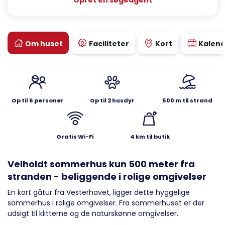
Opret en søgeagent
Om huset
Faciliteter
Kort
Kalen
Op til 6 personer
Op til 2 husdyr
500 m til strand
Gratis Wi-Fi
4 km til butik
Velholdt sommerhus kun 500 meter fra
stranden - beliggende i rolige omgivelser
En kort gåtur fra Vesterhavet, ligger dette hyggelige
sommerhus i rolige omgivelser. Fra sommerhuset er der
udsigt til klitterne og de naturskønne omgivelser.