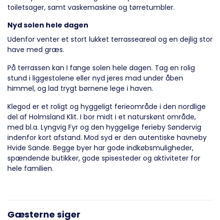
toiletsager, samt vaskemaskine og tørretumbler.
Nyd solen hele dagen
Udenfor venter et stort lukket terrasseareal og en dejlig stor
have med græs.
På terrassen kan I fange solen hele dagen. Tag en rolig
stund i liggestolene eller nyd jeres mad under åben
himmel, og lad trygt børnene lege i haven.
Klegod er et roligt og hyggeligt ferieområde i den nordlige
del af Holmsland Klit. I bor midt i et naturskønt område,
med bl.a. Lyngvig Fyr og den hyggelige ferieby Søndervig
indenfor kort afstand. Mod syd er den autentiske havneby
Hvide Sande. Begge byer har gode indkøbsmuligheder,
spændende butikker, gode spisesteder og aktiviteter for
hele familien.
Gæsterne siger