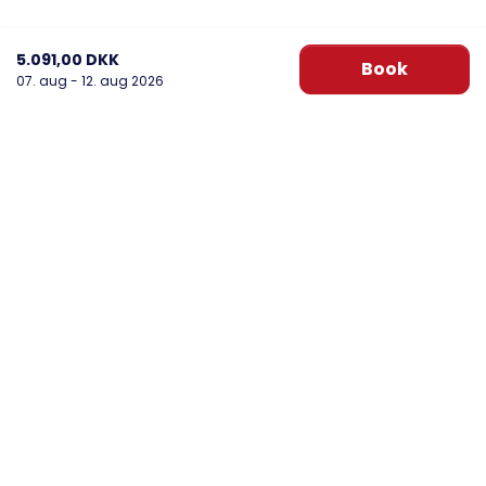
5.091,00 DKK
Book
07. aug - 12. aug 2026
DanWest Årgab
Sønder Klitvej 20, Årgab
6960 Hvide Sande
post@danwest.dk
+45 9732 4695
Se vores Facebook
Se vores Instagram
Nyhedsbrev