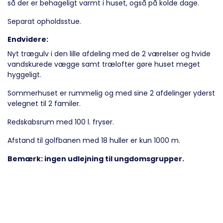
så der er behageligt varmt i huset, også på kolde dage.
Separat opholdsstue.
Endvidere
:
Nyt trægulv i den lille afdeling med de 2 værelser og hvide
vandskurede vægge samt trælofter gøre huset meget
hyggeligt.
Sommerhuset er rummelig og med sine 2 afdelinger yderst
velegnet til 2 familer.
Redskabsrum med 100 l. fryser.
Afstand til golfbanen med 18 huller er kun 1000 m.
Bemærk: ingen udlejning til ungdomsgrupper.