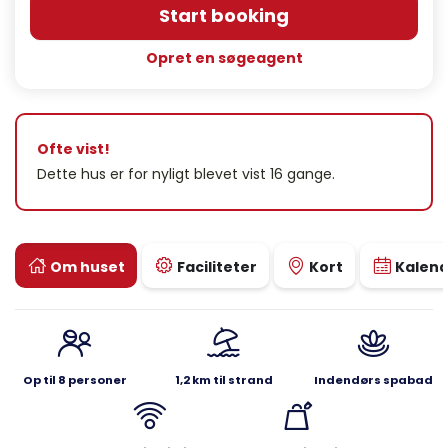
Start booking
Opret en søgeagent
Ofte vist!
Dette hus er for nyligt blevet vist 16 gange.
Om huset
Faciliteter
Kort
Kalen
Op til 8 personer
1,2 km til strand
Indendørs spabad