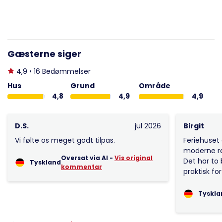
Gæsterne siger
4,9 • 16 Bedømmelser
Hus
Grund
Område
4,8
4,9
4,9
D.S.
jul 2026
Birgit
Vi følte os meget godt tilpas.
Feriehuset
moderne re
Oversat via AI -
Vis original
Det har to
Tyskland
kommentar
praktisk fo
Tyskla