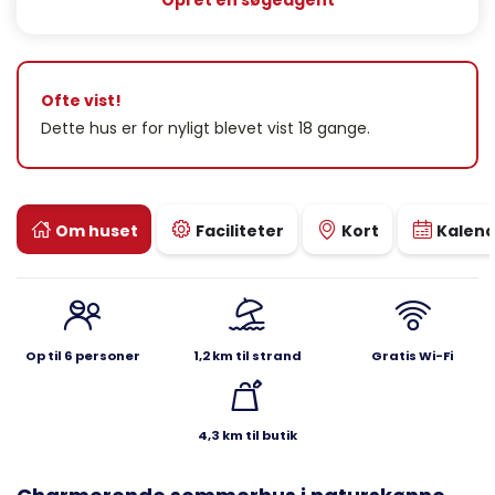
Opret en søgeagent
Ofte vist!
Dette hus er for nyligt blevet vist 18 gange.
Om huset
Faciliteter
Kort
Kalen
Op til 6 personer
1,2 km til strand
Gratis Wi-Fi
4,3 km til butik