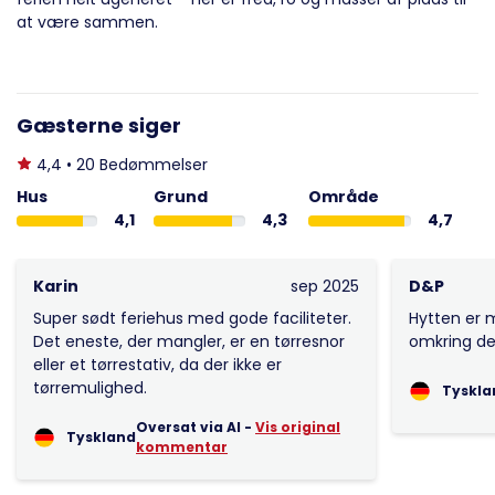
at være sammen.
Gæsterne siger
4,4 • 20 Bedømmelser
Hus
Grund
Område
4,1
4,3
4,7
Karin
sep 2025
D&P
Super sødt feriehus med gode faciliteter.
Hytten er 
Det eneste, der mangler, er en tørresnor
omkring den
eller et tørrestativ, da der ikke er
tørremulighed.
Tyskla
Oversat via AI -
Vis original
Tyskland
kommentar