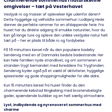
Charmerende sommerhus i naturskønne
omgivelser – tæt på Vesterhavet
Vestjysk ro og masser af oplevelser lige udenfor døren?
Dette hyggelige og velholdte sommerhus i Lodbjerg Hede
danner de perfekte rammer for en afslappende ferie. Fra
huset har du direkte adgang til smukke naturstier, hvor du
kan gå lange ture og opleve den unikke vestjyske natur helt
tæt på – her er plads til både ro og fordybelse.
På få minutters kørsel når du den populære badeby
Søndervig med en af Danmarks bedste badestrande. Her
kan hele familien nyde strandlivet, og om sommeren er
stranden trygt bemandet med livreddere fra Trygfonden.
Søndervig byder også på et væld af aktiviteter, hyggelige
spisesteder og gode shoppingmuligheder for alle aldre.
Kun 15 minutters kørsel fra huset finder du den
charmerende købstad Ringkøbing med brostensbelagte
gader, spændende butikker og en helt særlig atmosfære.
Lyst, indbydende og nyrenoveret sommerhus med
charme