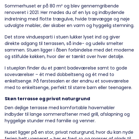
Sommerhuset er på 80 m² og blev gennemgribende
renoveret i 2021. Her mødes du af en lys og indbydende
indretning med flotte trægulve, hvide trævægge og nøje
udvalgte møbler, der skaber en varm og hyggelig stemning.
Det store vinduesparti i stuen lukker lyset ind og giver
direkte adgang til terrassen, så inde- og udeliv smelter
sammen. Stuen ligger i åben forbindelse med det moderne
og stilfulde køkken, hvor der er tænkt over hver detalje.
I stueplan finder du et pænt badeværelse samt to gode
soveværelser – ét med dobbeltseng og ét med to
enkeltsenge. På førstesalen er der endnu et soveværelse
med to enkeltsenge, perfekt til større børn eller teenagere.
Skøn terrasse og privat naturgrund
Den dejlige terrasse med komfortable havemøbler
indbyder til lange sommeraftener med grill, afslapning og
hyggelige stunder med familie og venner.
Huset ligger på en stor, privat naturgrund, hvor du kan nyde
ferien helt ugeneret – her er fred, ro og masser af plads til