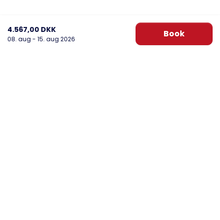
4.567,00 DKK
Book
08. aug - 15. aug 2026
DanWest Årgab
Sønder Klitvej 20, Årgab
6960 Hvide Sande
post@danwest.dk
+45 9732 4695
Se vores Facebook
Se vores Instagram
Nyhedsbrev