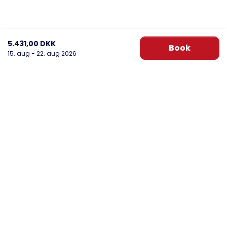
5.431,00 DKK
Book
15. aug - 22. aug 2026
DanWest Årgab
Sønder Klitvej 20, Årgab
6960 Hvide Sande
post@danwest.dk
+45 9732 4695
Se vores Facebook
Se vores Instagram
Nyhedsbrev