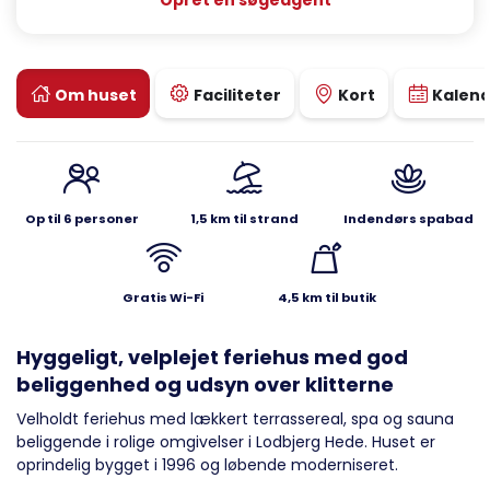
Opret en søgeagent
Om huset
Faciliteter
Kort
Kalen
Op til 6 personer
1,5 km til strand
Indendørs spabad
Gratis Wi-Fi
4,5 km til butik
Hyggeligt, velplejet feriehus med god
beliggenhed og udsyn over klitterne
Velholdt feriehus med lækkert terrassereal, spa og sauna
beliggende i rolige omgivelser i Lodbjerg Hede. Huset er
oprindelig bygget i 1996 og løbende moderniseret.