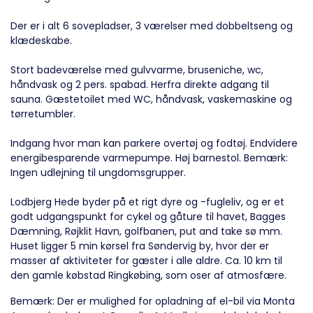
Der er i alt 6 sovepladser, 3 værelser med dobbeltseng og
klædeskabe.
Stort badeværelse med gulvvarme, bruseniche, wc,
håndvask og 2 pers. spabad. Herfra direkte adgang til
sauna. Gæstetoilet med WC, håndvask, vaskemaskine og
tørretumbler.
Indgang hvor man kan parkere overtøj og fodtøj. Endvidere
energibesparende varmepumpe. Høj barnestol. Bemærk:
Ingen udlejning til ungdomsgrupper.
Lodbjerg Hede byder på et rigt dyre og -fugleliv, og er et
godt udgangspunkt for cykel og gåture til havet, Bagges
Dæmning, Røjklit Havn, golfbanen, put and take sø mm.
Huset ligger 5 min kørsel fra Søndervig by, hvor der er
masser af aktiviteter for gæster i alle aldre. Ca. 10 km til
den gamle købstad Ringkøbing, som oser af atmosfære.
Bemærk: Der er mulighed for opladning af el-bil via Monta