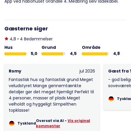
App ved nabohuset Granalle 4. Medbring selv ladekabel.
Gæsterne siger
4,8 • 4 Bedømmelser
Hus
Grund
Område
5,0
4,5
4,8
Romy
jul 2026
Gæst fra 
Fantastisk hus og fantastisk grund Meget
- god beli
veludstyret Mange gennemtænkte
soveværels
detaljer gør det meget hjemligt Perfekt til
4 personer, masser af plads Meget
Tyskla
velholdt og hyggeligt Simpelthen
topklasse!
Oversat via AI -
Vis original
Tyskland
kommentar