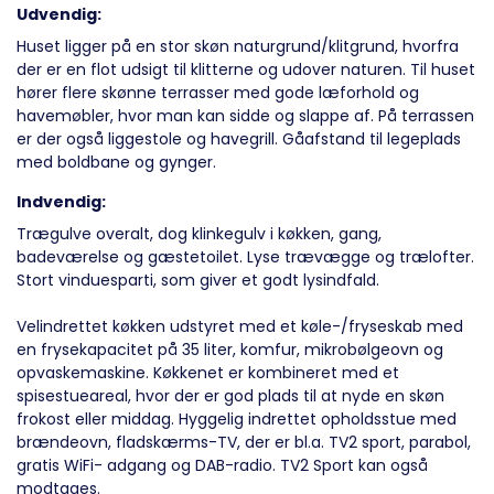
Udvendig:
Huset ligger på en stor skøn naturgrund/klitgrund, hvorfra
der er en flot udsigt til klitterne og udover naturen. Til huset
hører flere skønne terrasser med gode læforhold og
havemøbler, hvor man kan sidde og slappe af. På terrassen
er der også liggestole og havegrill. Gåafstand til legeplads
med boldbane og gynger.
Indvendig:
Trægulve overalt, dog klinkegulv i køkken, gang,
badeværelse og gæstetoilet. Lyse trævægge og trælofter.
Stort vinduesparti, som giver et godt lysindfald.
Velindrettet køkken udstyret med et køle-/fryseskab med
en frysekapacitet på 35 liter, komfur, mikrobølgeovn og
opvaskemaskine. Køkkenet er kombineret med et
spisestueareal, hvor der er god plads til at nyde en skøn
frokost eller middag. Hyggelig indrettet opholdsstue med
brændeovn, fladskærms-TV, der er bl.a. TV2 sport, parabol,
gratis WiFi- adgang og DAB-radio. TV2 Sport kan også
modtages.