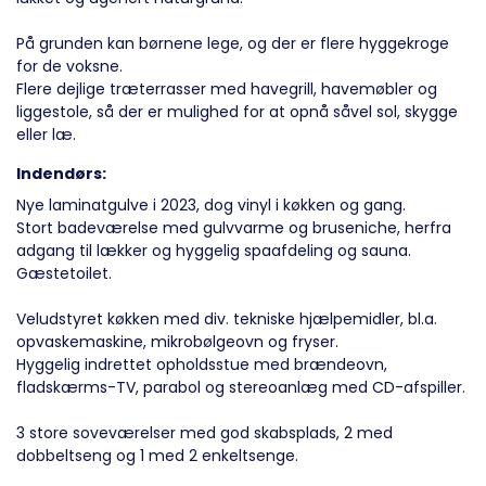
På grunden kan børnene lege, og der er flere hyggekroge
for de voksne.
Flere dejlige træterrasser med havegrill, havemøbler og
liggestole, så der er mulighed for at opnå såvel sol, skygge
eller læ.
Indendørs:
Nye laminatgulve i 2023, dog vinyl i køkken og gang.
Stort badeværelse med gulvvarme og bruseniche, herfra
adgang til lækker og hyggelig spaafdeling og sauna.
Gæstetoilet.
Veludstyret køkken med div. tekniske hjælpemidler, bl.a.
opvaskemaskine, mikrobølgeovn og fryser.
Hyggelig indrettet opholdsstue med brændeovn,
fladskærms-TV, parabol og stereoanlæg med CD-afspiller.
3 store soveværelser med god skabsplads, 2 med
dobbeltseng og 1 med 2 enkeltsenge.