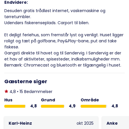
Endvidere:
Desuden gratis trådløst internet, vaskemaskine og
tørretumbler.
Udendørs fiskerenseplads. Carport til bilen.
Et dejligt feriehus, som fremstår lyst og venligt. Huset ligger
roligt og tæt på golfbane, Pay&Play-bane, put and take
fiskesø.
Gangsti direkte til havet og til Søndervig. I Søndervig er der
et hav af aktiviteter, spisesteder, indkøbsmuligheder mm.
Bemærk: Chromecast og bluetooth er tilgængelig i huset.
Gæsterne siger
4,8 • 15 Bedømmelser
Hus
Grund
Område
4,8
4,9
4,8
Karl-Heinz
okt 2025
Anke