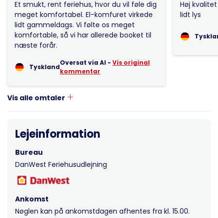
Et smukt, rent feriehus, hvor du vil føle dig
Høj kvalite
meget komfortabel. El-komfuret virkede
lidt lys
lidt gammeldags. Vi følte os meget
komfortable, så vi har allerede booket til
Tyskla
næste forår.
Oversat via AI -
Vis original
Tyskland
kommentar
Vis alle omtaler
Lejeinformation
Bureau
DanWest Feriehusudlejning
Ankomst
Nøglen kan på ankomstdagen afhentes fra kl. 15.00.