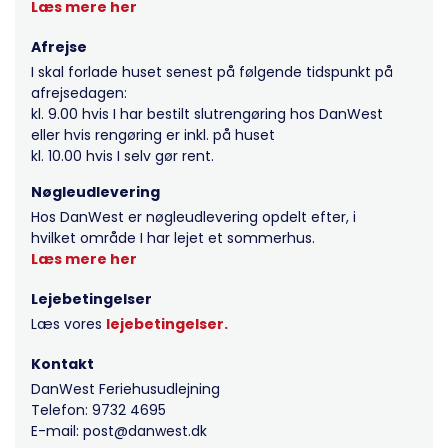
Læs mere her
Afrejse
I skal forlade huset senest på følgende tidspunkt på
afrejsedagen:
kl. 9.00 hvis I har bestilt slutrengøring hos DanWest
eller hvis rengøring er inkl. på huset
kl. 10.00 hvis I selv gør rent.
Nøgleudlevering
Hos DanWest er nøgleudlevering opdelt efter, i
hvilket område I har lejet et sommerhus.
Læs mere her
Lejebetingelser
Læs vores
lejebetingelser.
Kontakt
DanWest Feriehusudlejning
Telefon: 9732 4695
E-mail: post@danwest.dk