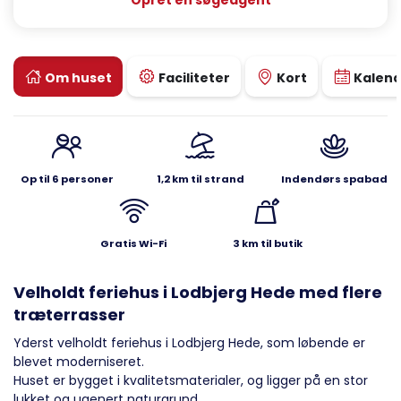
Opret en søgeagent
Om huset
Faciliteter
Kort
Kalen
Op til 6 personer
1,2 km til strand
Indendørs spabad
Gratis Wi-Fi
3 km til butik
Velholdt feriehus i Lodbjerg Hede med flere
træterrasser
Yderst velholdt feriehus i Lodbjerg Hede, som løbende er
blevet moderniseret.
Huset er bygget i kvalitetsmaterialer, og ligger på en stor
lukket og ugenert naturgrund.