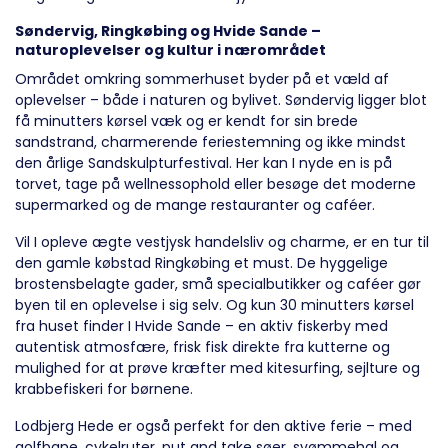
Søndervig, Ringkøbing og Hvide Sande –
naturoplevelser og kultur i nærområdet
Området omkring sommerhuset byder på et væld af
oplevelser – både i naturen og bylivet. Søndervig ligger blot
få minutters kørsel væk og er kendt for sin brede
sandstrand, charmerende feriestemning og ikke mindst
den årlige Sandskulpturfestival. Her kan I nyde en is på
torvet, tage på wellnessophold eller besøge det moderne
supermarked og de mange restauranter og caféer.
Vil I opleve ægte vestjysk handelsliv og charme, er en tur til
den gamle købstad Ringkøbing et must. De hyggelige
brostensbelagte gader, små specialbutikker og caféer gør
byen til en oplevelse i sig selv. Og kun 30 minutters kørsel
fra huset finder I Hvide Sande – en aktiv fiskerby med
autentisk atmosfære, frisk fisk direkte fra kutterne og
mulighed for at prøve kræfter med kitesurfing, sejlture og
krabbefiskeri for børnene.
Lodbjerg Hede er også perfekt for den aktive ferie – med
golfbane, cykelruter, put and take søer, svømmehal og