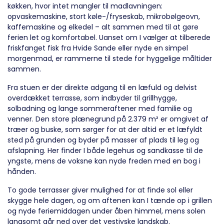
køkken, hvor intet mangler til madlavningen:
opvaskemaskine, stort køle-/fryseskab, mikrobølgeovn,
kaffemaskine og elkedel – alt sammen med til at gøre
ferien let og komfortabel. Uanset om I vælger at tilberede
friskfanget fisk fra Hvide Sande eller nyde en simpel
morgenmad, er rammerne til stede for hyggelige måltider
sammen.
Fra stuen er der direkte adgang til en læfuld og delvist
overdækket terrasse, som indbyder til grillhygge,
solbadning og lange sommeraftener med familie og
venner. Den store plænegrund på 2.379 m² er omgivet af
træer og buske, som sørger for at der altid er et læfyldt
sted på grunden og byder på masser af plads til leg og
afslapning. Her finder I både legehus og sandkasse til de
yngste, mens de voksne kan nyde freden med en bog i
hånden.
To gode terrasser giver mulighed for at finde sol eller
skygge hele dagen, og om aftenen kan I tænde op i grillen
og nyde feriemiddagen under åben himmel, mens solen
langsomt går ned over det vestjyske landskab.