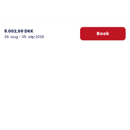
6.002,00 DKK
Book
29. aug - 05. sep 2026
DanWest Årgab
Sønder Klitvej 20, Årgab
6960 Hvide Sande
post@danwest.dk
+45 9732 4695
Se vores Facebook
Se vores Instagram