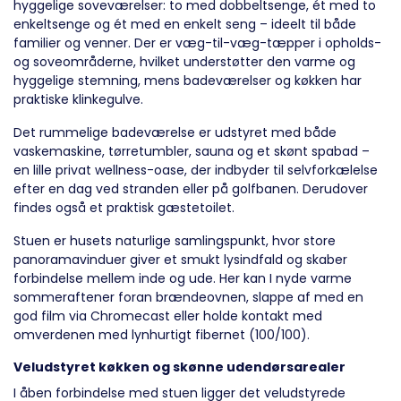
hyggelige soveværelser: to med dobbeltsenge, ét med to
enkeltsenge og ét med en enkelt seng – ideelt til både
familier og venner. Der er væg-til-væg-tæpper i opholds-
og soveområderne, hvilket understøtter den varme og
hyggelige stemning, mens badeværelser og køkken har
praktiske klinkegulve.
Det rummelige badeværelse er udstyret med både
vaskemaskine, tørretumbler, sauna og et skønt spabad –
en lille privat wellness-oase, der indbyder til selvforkælelse
efter en dag ved stranden eller på golfbanen. Derudover
findes også et praktisk gæstetoilet.
Stuen er husets naturlige samlingspunkt, hvor store
panoramavinduer giver et smukt lysindfald og skaber
forbindelse mellem inde og ude. Her kan I nyde varme
sommeraftener foran brændeovnen, slappe af med en
god film via Chromecast eller holde kontakt med
omverdenen med lynhurtigt fibernet (100/100).
Veludstyret køkken og skønne udendørsarealer
I åben forbindelse med stuen ligger det veludstyrede