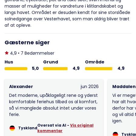
masser af muligheder for vandreture i klitlandskabet og
langs havet. Området er desuden kendt for sine storslåede
solnedgange over Vesterhavet, som man aldrig bliver træt
af at opleve.
Gæsterne siger
4,9 • 7 Bedømmelser
Hus
Grund
Område
5,0
4,9
4,9
Alexander
jun 2026
Maddalen
Det moderne, upåklageligt rene og yderst
Vi er meget
komfortable feriehus tilbød os al komfort,
har alt hva
så vi manglede absolut intet under vores
derfor har 
ferie.
og vil alti
igen.
Oversat via AI -
Vis original
Tyskland
kommentar
Tyskla