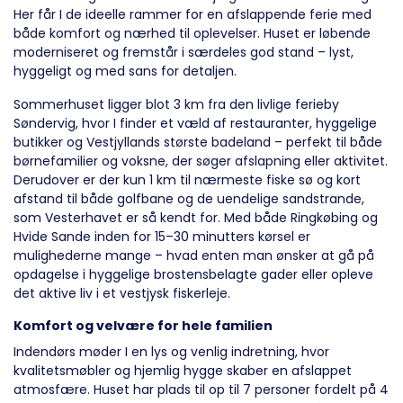
Her får I de ideelle rammer for en afslappende ferie med
både komfort og nærhed til oplevelser. Huset er løbende
moderniseret og fremstår i særdeles god stand – lyst,
hyggeligt og med sans for detaljen.
Sommerhuset ligger blot 3 km fra den livlige ferieby
Søndervig, hvor I finder et væld af restauranter, hyggelige
butikker og Vestjyllands største badeland – perfekt til både
børnefamilier og voksne, der søger afslapning eller aktivitet.
Derudover er der kun 1 km til nærmeste fiske sø og kort
afstand til både golfbane og de uendelige sandstrande,
som Vesterhavet er så kendt for. Med både Ringkøbing og
Hvide Sande inden for 15–30 minutters kørsel er
mulighederne mange – hvad enten man ønsker at gå på
opdagelse i hyggelige brostensbelagte gader eller opleve
det aktive liv i et vestjysk fiskerleje.
Komfort og velvære for hele familien
Indendørs møder I en lys og venlig indretning, hvor
kvalitetsmøbler og hjemlig hygge skaber en afslappet
atmosfære. Huset har plads til op til 7 personer fordelt på 4