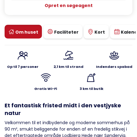
Opret en søgeagent
Om huset
Faciliteter
Kort
Kalen
Op til 7 personer
2,1 km til strand
Indendørs spabad
Gratis Wi-Fi
3 km til butik
Et fantastisk fristed midt i den vestjyske
natur
Velkommen til et indbydende og moderne sommerhus på
90 m², smukt beliggende for enden af en fredelig stikvej i
det eftertragtede område Lodbjerg Hede nær Søndervig.