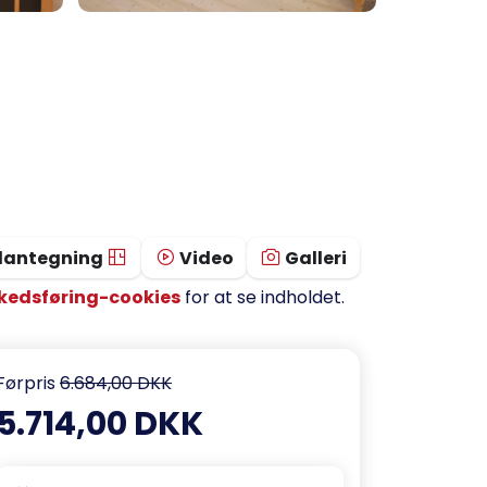
lantegning
Video
Galleri
kedsføring-cookies
for at se indholdet.
Førpris
6.684,00 DKK
5.714,00 DKK