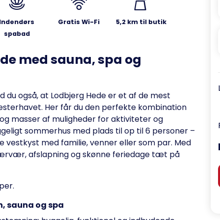
Indendørs
Gratis Wi-Fi
5,2 km til butik
spabad
ede med sauna, spa og
 du også, at Lodbjerg Hede er et af de mest
terhavet. Her får du den perfekte kombination
n og masser af muligheder for aktiviteter og
ggeligt sommerhus med plads til op til 6 personer –
ske vestkyst med familie, venner eller som par. Med
 nærvær, afslapning og skønne feriedage tæt på
pper.
, sauna og spa