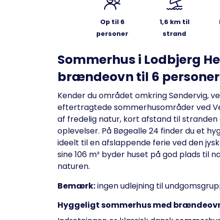
Op til 6
1,6 km til
personer
strand
Sommerhus i Lodbjerg H
brændeovn til 6 personer
Kender du området omkring Søndervig, ved
eftertragtede sommerhusområder ved Ves
af fredelig natur, kort afstand til strande
oplevelser. På Bøgealle 24 finder du et hy
ideelt til en afslappende ferie ved den jy
sine 106 m² byder huset på god plads til
naturen.
Bemærk:
ingen udlejning til undgomsgru
Hyggeligt sommerhus med brændeovn