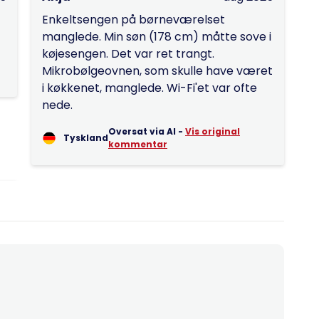
Enkeltsengen på børneværelset
manglede. Min søn (178 cm) måtte sove i
køjesengen. Det var ret trangt.
Mikrobølgeovnen, som skulle have været
i køkkenet, manglede. Wi-Fi'et var ofte
nede.
Oversat via AI -
Vis original
Tyskland
kommentar