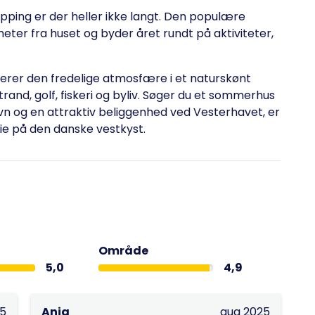
opping er der heller ikke langt. Den populære
ometer fra huset og byder året rundt på aktiviteter,
rer den fredelige atmosfære i et naturskønt
nd, golf, fiskeri og byliv. Søger du et sommerhus
 og en attraktiv beliggenhed ved Vesterhavet, er
rie på den danske vestkyst.
Område
5,0
4,9
25
Anja
aug 2025