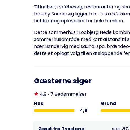
Til indkøb, cafébesøg, restauranter og sh
ferieby Søndervig ligger blot cirka 5,2 kil
butikker og oplevelser for hele familien.
Dette sommerhus i Lodbjerg Hede kombine
sommerhusområde med kort afstand til stra
nær Søndervig med sauna, spa, brændeovn
dette et oplagt valg til en afslappende fe
Gæsterne siger
4,9 • 7 Bedømmelser
Hus
Grund
4,9
Gæst fra Tyskland
sep 20