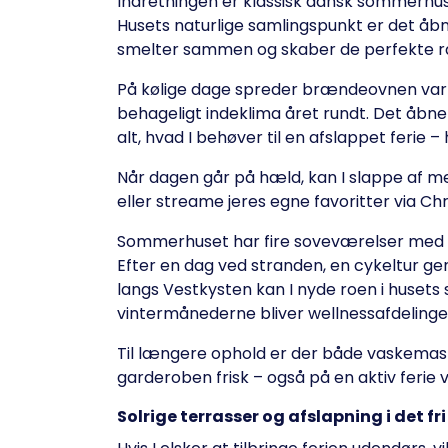
Indretningen er klassisk dansk sommerhus
Husets naturlige samlingspunkt er det åb
smelter sammen og skaber de perfekte 
På kølige dage spreder brændeovnen va
behageligt indeklima året rundt. Det åb
alt, hvad I behøver til en afslappet ferie
Når dagen går på hæld, kan I slappe af me
eller streame jeres egne favoritter via C
Sommerhuset har fire soveværelser med fle
Efter en dag ved stranden, en cykeltur g
langs Vestkysten kan I nyde roen i husets 
vintermånederne bliver wellnessafdelingen
Til længere ophold er der både vaskemask
garderoben frisk – også på en aktiv ferie
Solrige terrasser og afslapning i det fri