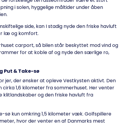
 vil de forskellige terrasseområder være et stort
lapning i solen, hyggelige måltider under åben
ien.
skiftelige side, kan I stadig nyde den friske havluft
r læ og komfort.
et carport, så bilen står beskyttet mod vind og
 rammer for at koble af og nyde den særlige ro,
g Put & Take-sø
r jer, der ønsker at opleve Vestkysten aktivt. Den
 cirka 1,6 kilometer fra sommerhuset. Her venter
litlandskaber og den friske havluft fra
ke-sø kun omkring 1,5 kilometer væk. Golfspillere
ilometer, hvor der venter en af Danmarks mest