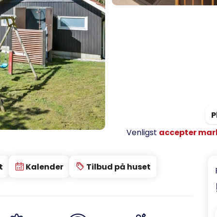
P
Venligst
accepter mar
t
Kalender
Tilbud på huset