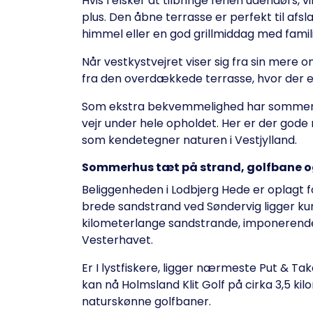
Hvis I elsker at tilbringe ferien udendørs,
plus. Den åbne terrasse er perfekt til afs
himmel eller en god grillmiddag med famil
Når vestkystvejret viser sig fra sin mere om
fra den overdækkede terrasse, hvor der e
Som ekstra bekvemmelighed har sommerhus
vejr under hele opholdet. Her er der gode
som kendetegner naturen i Vestjylland.
Sommerhus tæt på strand, golfbane o
Beliggenheden i Lodbjerg Hede er oplagt fo
brede sandstrand ved Søndervig ligger kun
kilometerlange sandstrande, imponerende k
Vesterhavet.
Er I lystfiskere, ligger nærmeste Put & Ta
kan nå Holmsland Klit Golf på cirka 3,5 k
naturskønne golfbaner.