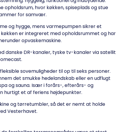
stemning: hyggelig, funktionel og indbydende.
ne opholdsrum, hvor køkken, spiseplads og stue
rammer for samvær.
rme og hygge, mens varmepumpen sikrer et
ne køkken er integreret med opholdsrummet og har
 – herunder opvaskemaskine.
d danske DR-kanaler, tyske tv-kanaler via satellit
hromecast.
ksible sovemuligheder til op til seks personer.
ennem det smukke hedelandskab eller en udflugt
spa og sauna. Især i forårs-, efterårs- og
 hurtigt et af feriens højdepunkter.
ine og tørretumbler, så det er nemt at holde
 ved Vesterhavet.