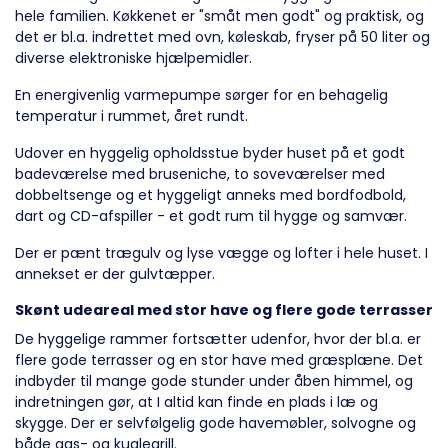
hele familien. Køkkenet er "småt men godt" og praktisk, og
det er bl.a. indrettet med ovn, køleskab, fryser på 50 liter og
diverse elektroniske hjælpemidler.
En energivenlig varmepumpe sørger for en behagelig
temperatur i rummet, året rundt.
Udover en hyggelig opholdsstue byder huset på et godt
badeværelse med bruseniche, to soveværelser med
dobbeltsenge og et hyggeligt anneks med bordfodbold,
dart og CD-afspiller - et godt rum til hygge og samvær.
Der er pænt trægulv og lyse vægge og lofter i hele huset. I
annekset er der gulvtæpper.
Skønt udeareal med stor have og flere gode terrasser
De hyggelige rammer fortsætter udenfor, hvor der bl.a. er
flere gode terrasser og en stor have med græsplæne. Det
indbyder til mange gode stunder under åben himmel, og
indretningen gør, at I altid kan finde en plads i læ og
skygge. Der er selvfølgelig gode havemøbler, solvogne og
både gas- og kuglegrill.