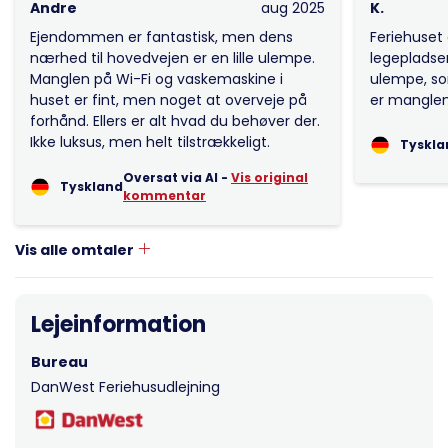
Andre
aug 2025
K.
Ejendommen er fantastisk, men dens
Feriehuset
nærhed til hovedvejen er en lille ulempe.
legepladser
Manglen på Wi-Fi og vaskemaskine i
ulempe, so
huset er fint, men noget at overveje på
er manglen
forhånd. Ellers er alt hvad du behøver der.
Ikke luksus, men helt tilstrækkeligt.
Tyskla
Oversat via AI -
Vis original
Tyskland
kommentar
Vis alle omtaler
Lejeinformation
Bureau
DanWest Feriehusudlejning