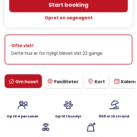
Start booking
Opret en søgeagent
Ofte vist!
Dette hus er for nyligt blevet vist 22 gange.
Om huset
Faciliteter
Kort
Kalen
Op til 4 personer
Op til 1 husdyr
800 m til strand