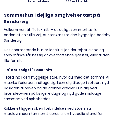
Aktivitetshus
800 m til butik
Sommerhus i dejlige omgivelser tæt på
Søndervig
Velkommen til "Telle-hitt" - et dejligt sommerhus for
enden af en stille vej, et stenkast fra den hyggelige badeby
Søndervig.
Det charmerende hus er ideelt til jer, der rejser alene og
som måske får besøg af overnattende gæster, eller til den
lille familie.
Ta' det roligt i "Telle-hitt"
Træd ind i den hyggelige stue, hvor du med det samme vil
mærke ferieroen indtage sig. Læn dig tilbage i sofaen, nyd
udsigten til haven og de grønne arealer. Lun dig ved
brændeovnen på køligere dage og nyd gode middage
sammen ved spisebordet.
Køkkenet ligger i åben forbindelse med stuen, så
madlavningen kan nemt gøres til en hyggelig stund for