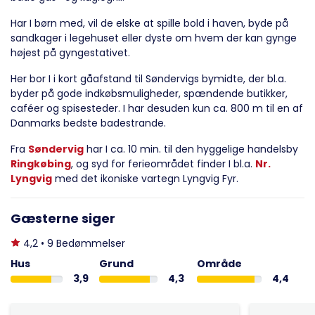
Har I børn med, vil de elske at spille bold i haven, byde på
sandkager i legehuset eller dyste om hvem der kan gynge
højest på gyngestativet.
Her bor I i kort gåafstand til Søndervigs bymidte, der bl.a.
byder på gode indkøbsmuligheder, spændende butikker,
caféer og spisesteder. I har desuden kun ca. 800 m til en af
Danmarks bedste badestrande.
Fra
Søndervig
har I ca. 10 min. til den hyggelige handelsby
Ringkøbing
, og syd for ferieområdet finder I bl.a.
Nr.
Lyngvig
med det ikoniske vartegn Lyngvig Fyr.
Gæsterne siger
4,2 • 9 Bedømmelser
Hus
Grund
Område
3,9
4,3
4,4