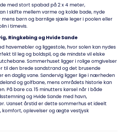
de med stort spabad på 2 x 4 meter,
an I skifte mellem varme og kolde bade, nyde
– mens børn og barnlige sjæle leger i poolen eller
n i timevis.
ig, Ringkøbing og Hvide Sande
ed havemøbler og liggestole, hvor solen kan nydes
ekt til leg og boldspil, og de mindste vil elske
utchebane. Sommerhuset ligger i rolige omgivelser
er til den brede sandstrand og det brusende
er en daglig vane. Søndervig ligger lige i nærheden
badeland og golfbane, mens områdets historie kan
. På bare ca. 15 minutters kørsel når I både
sstemning og Hvide Sande med havn,
r. Uanset årstid er dette sommerhus et ideelt
, komfort, oplevelser og ægte vestjysk