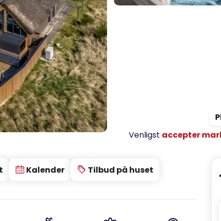
P
Venligst
accepter mar
t
Kalender
Tilbud på huset