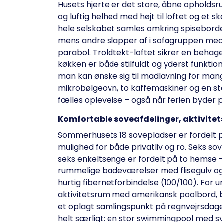
Husets hjerte er det store, åbne opholds
og luftig helhed med højt til loftet og et s
hele selskabet samles omkring spisebordet
mens andre slapper af i sofagruppen med
parabol. Troldtekt-loftet sikrer en behagel
køkken er både stilfuldt og yderst funktio
man kan ønske sig til madlavning for man
mikrobølgeovn, to kaffemaskiner og en stor
fælles oplevelse – også når ferien byder
Komfortable soveafdelinger, aktivitet
Sommerhusets 18 sovepladser er fordelt på
mulighed for både privatliv og ro. Seks s
seks enkeltsenge er fordelt på to hemse – 
rummelige badeværelser med flisegulv o
hurtig fibernetforbindelse (100/100). For
aktivitetsrum med amerikansk poolbord, 
et oplagt samlingspunkt på regnvejrsdage
helt særligt: en stor swimmingpool med