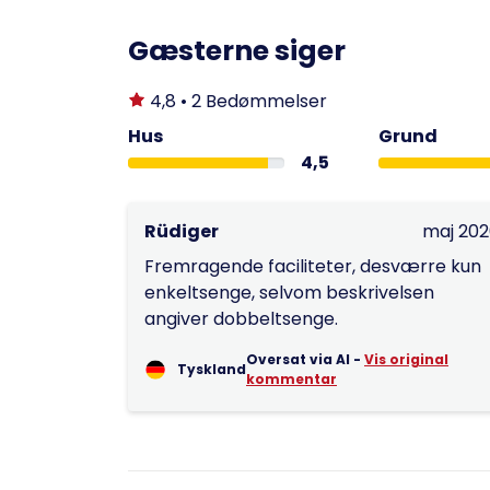
Gæsterne siger
4,8 • 2 Bedømmelser
Hus
Grund
4,5
Rüdiger
maj 20
Fremragende faciliteter, desværre kun
enkeltsenge, selvom beskrivelsen
angiver dobbeltsenge.
Oversat via AI -
Vis original
Tyskland
kommentar