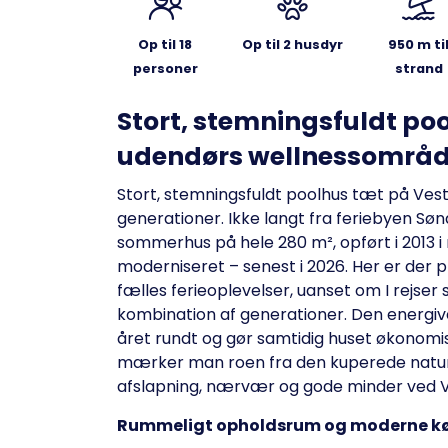
Op til 18
Op til 2 husdyr
950 m ti
personer
strand
Stort, stemningsfuldt p
udendørs wellnessområ
Stort, stemningsfuldt poolhus tæt på Vester
generationer. Ikke langt fra feriebyen Sø
sommerhus på hele 280 m², opført i 2013 
moderniseret – senest i 2026. Her er der pla
fælles ferieoplevelser, uanset om I rejser 
kombination af generationer. Den energive
året rundt og gør samtidig huset økonomis
mærker man roen fra den kuperede natur
afslapning, nærvær og gode minder ved 
Rummeligt opholdsrum og moderne kø