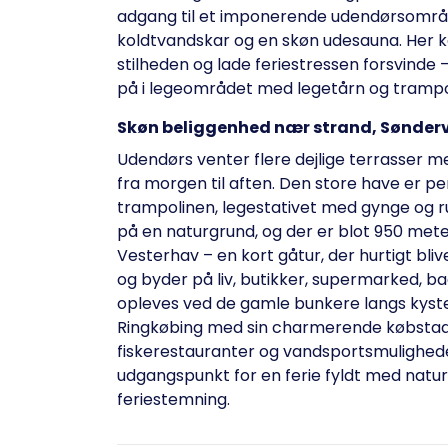
adgang til et imponerende udendørsområ
koldtvandskar og en skøn udesauna. Her k
stilheden og lade feriestressen forsvinde 
på i legeområdet med legetårn og trampoli
Skøn beliggenhed nær strand, Sønderv
Udendørs venter flere dejlige terrasser m
fra morgen til aften. Den store have er perf
trampolinen, legestativet med gynge og r
på en naturgrund, og der er blot 950 met
Vesterhav – en kort gåtur, der hurtigt bliv
og byder på liv, butikker, supermarked, 
opleves ved de gamle bunkere langs kysten
Ringkøbing med sin charmerende købstad
fiskerestauranter og vandsportsmulighede
udgangspunkt for en ferie fyldt med natur
feriestemning.