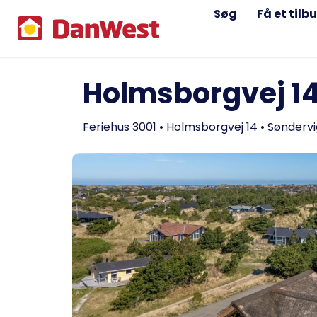
Søg
Få et tilb
Holmsborgvej 1
Feriehus 3001 • Holmsborgvej 14 • Sønderv