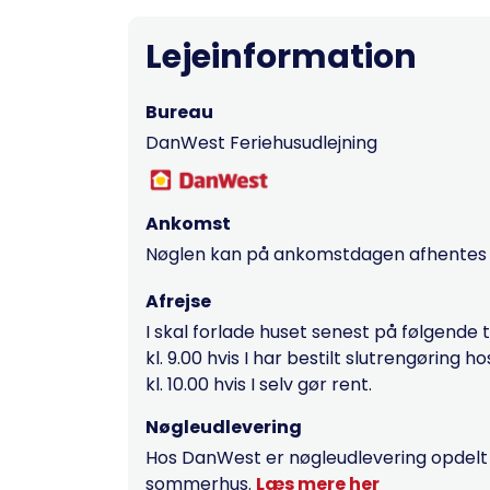
Lejeinformation
Bureau
DanWest Feriehusudlejning
Ankomst
Nøglen kan på ankomstdagen afhentes fr
Afrejse
I skal forlade huset senest på følgende 
kl. 9.00 hvis I har bestilt slutrengøring 
kl. 10.00 hvis I selv gør rent.
Nøgleudlevering
Hos DanWest er nøgleudlevering opdelt ef
sommerhus.
Læs mere her