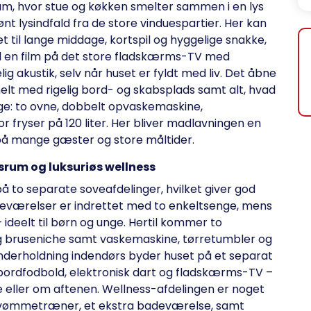
rum, hvor stue og køkken smelter sammen i en lys
kønt lysindfald fra de store vinduespartier. Her kan
 til lange middage, kortspil og hyggelige snakke,
 en film på det store fladskærms-TV med
ig akustik, selv når huset er fyldt med liv. Det åbne
nelt med rigelig bord- og skabsplads samt alt, hvad
ge: to ovne, dobbelt opvaskemaskine,
 fryser på 120 liter. Her bliver madlavningen en
 på mange gæster og store måltider.
srum og luksuriøs wellness
 to separate soveafdelinger, hvilket giver god
oveværelser er indrettet med to enkeltsenge, mens
ideelt til børn og unge. Hertil kommer to
g bruseniche samt vaskemaskine, tørretumbler og
 underholdning indendørs byder huset på et separat
bordfodbold, elektronisk dart og fladskærms-TV –
 eller om aftenen. Wellness-afdelingen er noget
 svømmetræner, et ekstra badeværelse, samt