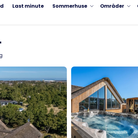
ud
Last minute
Sommerhuse
Områder
4
ig