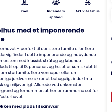
l
Pool
Indendørs
Aktivitetshus
spabad
oolhus med et imponerende
de
havet – perfekt til den store familie eller flere
ndervig finder I dette imponerende og indbydende
i mursten med klassisk stråtag og løbende
ds til op til 18 personer, og huset er som skabt til
som storfamilie, flere vennepar eller en
nlige jordvarme sikrer et behageligt indeklima
k og miljøvenligt. Allerede ved ankomsten
grund og fornemmer, at her er rammerne sat for
Vesterhavet.
kken med plads til samvær