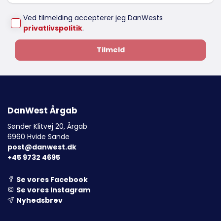
Ved tilmelding accepterer jeg DanWests
privatlivspolitik
.
Tilmeld
DanWest Årgab
Sønder Klitvej 20, Årgab
6960 Hvide Sande
post@danwest.dk
+45 9732 4695
Se vores Facebook
Se vores Instagram
Nyhedsbrev