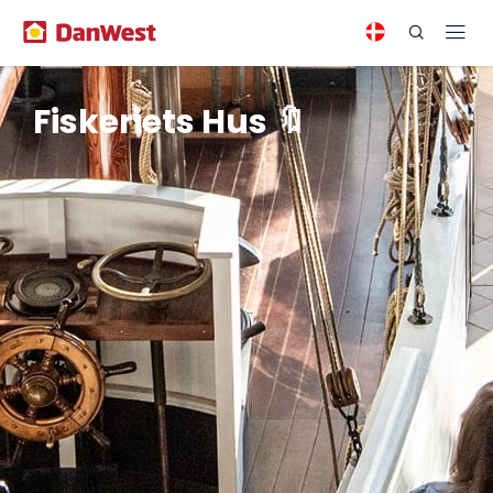
Fiskeriets Hus 🔖