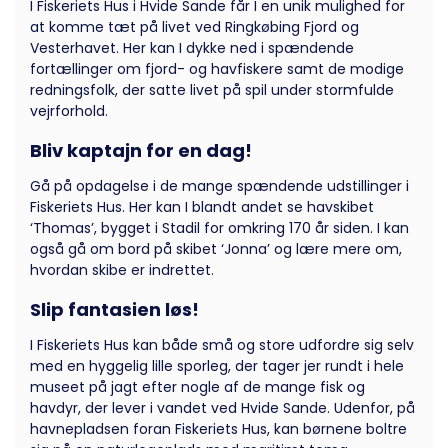
I Fiskeriets Hus i Hvide Sande får I en unik mulighed for
at komme tæt på livet ved Ringkøbing Fjord og
Vesterhavet. Her kan I dykke ned i spændende
fortællinger om fjord- og havfiskere samt de modige
redningsfolk, der satte livet på spil under stormfulde
vejrforhold.
Bliv kaptajn for en dag!
Gå på opdagelse i de mange spændende udstillinger i
Fiskeriets Hus. Her kan I blandt andet se havskibet
‘Thomas’, bygget i Stadil for omkring 170 år siden. I kan
også gå om bord på skibet ‘Jonna’ og lære mere om,
hvordan skibe er indrettet.
Slip fantasien løs!
I Fiskeriets Hus kan både små og store udfordre sig selv
med en hyggelig lille sporleg, der tager jer rundt i hele
museet på jagt efter nogle af de mange fisk og
havdyr, der lever i vandet ved Hvide Sande. Udenfor, på
havnepladsen foran Fiskeriets Hus, kan børnene boltre