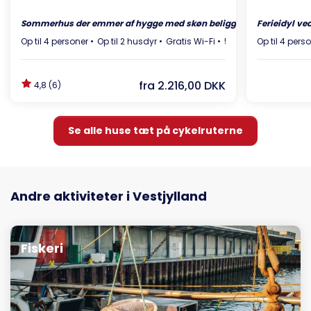
Sommerhus der emmer af hygge med skøn beliggenhed
Ferieidyl ve
Op til 4 personer
Op til 2 husdyr
Gratis Wi-Fi
5 km til butik
Op til 4 pers
fra
2.216,00 DKK
4,8 (6)
Se alle huse tæt på cykelruterne
Andre aktiviteter i Vestjylland
Fiskeri