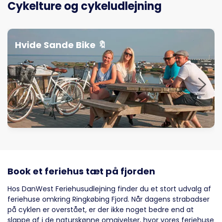
Cykelture og cykeludlejning
Hvide Sande Bike 🔖
Book et feriehus tæt på fjorden
Hos DanWest Feriehusudlejning finder du et stort udvalg af
feriehuse omkring Ringkøbing Fjord. Når dagens strabadser
på cyklen er overstået, er der ikke noget bedre end at
slappe af i de naturskønne omgivelser, hvor vores feriehuse