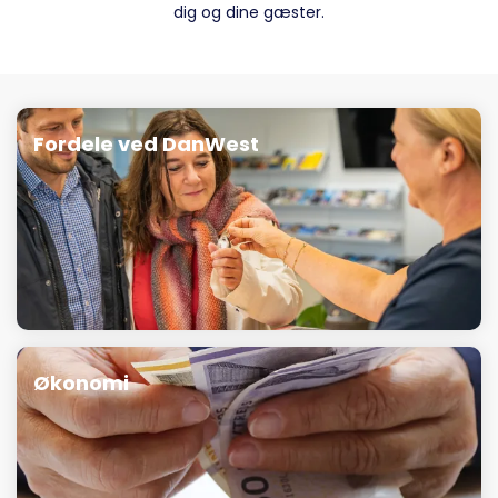
dig og dine gæster.
Fordele ved DanWest
Økonomi