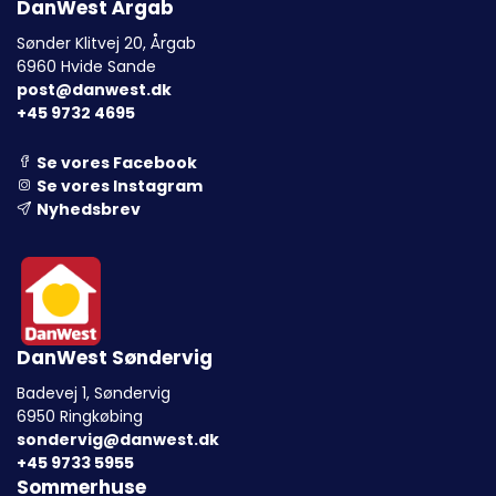
DanWest Årgab
Sønder Klitvej 20, Årgab
6960 Hvide Sande
post@danwest.dk
+45 9732 4695
Se vores Facebook
Se vores Instagram
Nyhedsbrev
DanWest Søndervig
Badevej 1, Søndervig
6950 Ringkøbing
sondervig@danwest.dk
+45 9733 5955
Sommerhuse